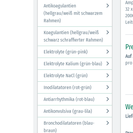
Amp
Antikoagulantien
32 x
(hellgrau/weiß mit schwarzem
200
Rahmen)
Leit
Koagulantien (hellgrau/weiß
schwarz schraffierter Rahmen)
Pr
Elektrolyte (grün-pink)
Auf
pro
Elektrolyte Kalium (grün-blau)
Elektrolyte NaCl (grün)
Inodilatatoren (rot-grün)
Antiarrhythmika (rot-blau)
We
Antikonvulsiva (grau-lila)
Lief
Bronchodilatatoren (blau-
braun)