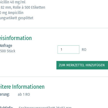
icillin 40 mg/ml
 82 mm, Rolle à 500 Etiketten
0 mg Ampicillin
ungsetikett gesplittet
eisinformation
 Anfrage
RO
 500 Stück
ZUM MERKZETTEL HINZUFÜGEN
itere Informationen
erung:
ab 1 RO