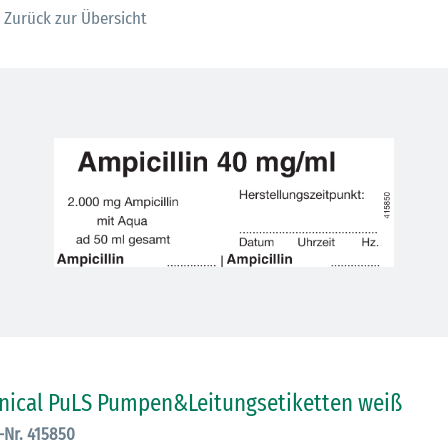
Zurück zur Übersicht
30.06.2026
Ein ganzes
Berufsleben 
Diagramm Ha
inical PuLS Pumpen&Leitungsetiketten weiß
M
.-Nr. 415850