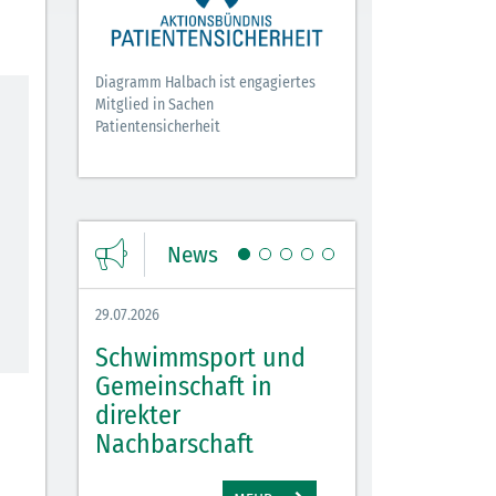
Diagramm Halbach ist engagiertes
Mitglied in Sachen
Patientensicherheit
News
29.07.2026
27.07.2026
Schwimmsport und
WM Tippspiel 
bei
Gemeinschaft in
für Spannung,
lbach
direkter
Stimmung und 
Nachbarschaft
Gewinne
EHR