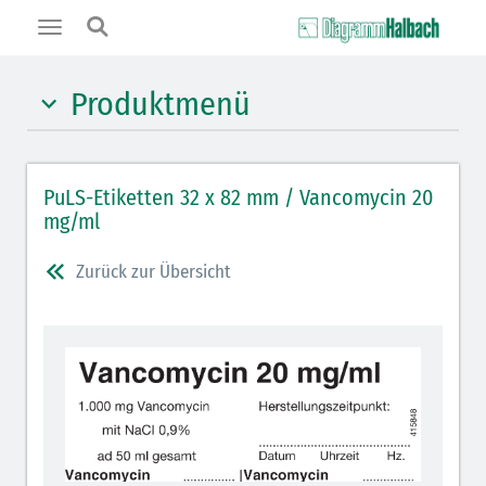
Toggle
navigation
Produktmenü
Hypnotika (gelb)
PuLS-Etiketten 32 x 82 mm / Vancomycin 20
Benzodiazepine (orange)
mg/ml
Muskelrelaxantien (weiß-rot): DIVI 2012
Zurück zur Übersicht
Muskelrelaxans Antagonisten (rot schraffiert): DIVI
2012
Opiate/Opioide (hellblau)
Lokalanästhetika (grau)
Vasopressoren (hellviolett)
Antihypertonika/Vasodilatantien (hellviolett