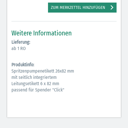
Antiarrhythmika (rot-blau)
ZUM MERKZETTEL HINZUFÜGEN
Antikonvulsiva (grau-lila)
Bronchodilatatoren (blau-braun)
Weitere Informationen
Hormone (braun-beige)
Lieferung:
ab 1 RO
Hormone Insulin (braun-gelb)
Produktinfo:
Spritzenpumpenetikett 26x82 mm
mit seitlich integriertem
Leitungsetikett 6 x 82 mm
passend für Spender "Click"