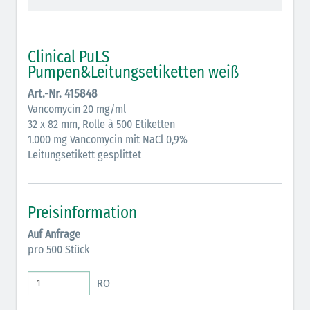
schraffiert)
Cholinergika (hellgrün schraffiert): DIVI 2012
Clinical PuLS
Pumpen&Leitungsetiketten weiß
Antiemetika (salmon)
Art.-Nr. 415848
Verschiedene Medikamente (weiß)
Vancomycin 20 mg/ml
32 x 82 mm, Rolle à 500 Etiketten
Antikoagulantien (hellgrau/weiß mit schwarzem
1.000 mg Vancomycin mit NaCl 0,9%
Rahmen)
Leitungsetikett gesplittet
Koagulantien (hellgrau/weiß schwarz schraffierter
Rahmen)
Preisinformation
Elektrolyte (grün-pink)
Auf Anfrage
Elektrolyte Kalium (grün-blau)
pro 500 Stück
Elektrolyte NaCl (grün)
RO
Inodilatatoren (rot-grün)