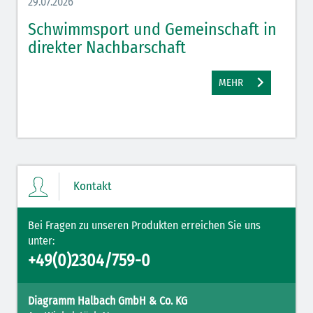
29.07.2026
27.07.
Schwimmsport und Gemeinschaft in
WM 
direkter Nachbarschaft
gut
MEHR
Kontakt
Bei Fragen zu unseren Produkten erreichen Sie uns
unter:
+49(0)2304/759-0
Diagramm Halbach GmbH & Co. KG