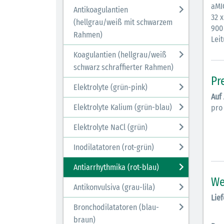
aMI
Antikoagulantien
32 x
(hellgrau/weiß mit schwarzem
900
Rahmen)
Leit
Koagulantien (hellgrau/weiß
schwarz schraffierter Rahmen)
Pr
Elektrolyte (grün-pink)
Auf
Elektrolyte Kalium (grün-blau)
pro
Elektrolyte NaCl (grün)
Inodilatatoren (rot-grün)
Antiarrhythmika (rot-blau)
We
Antikonvulsiva (grau-lila)
Lief
Bronchodilatatoren (blau-
braun)