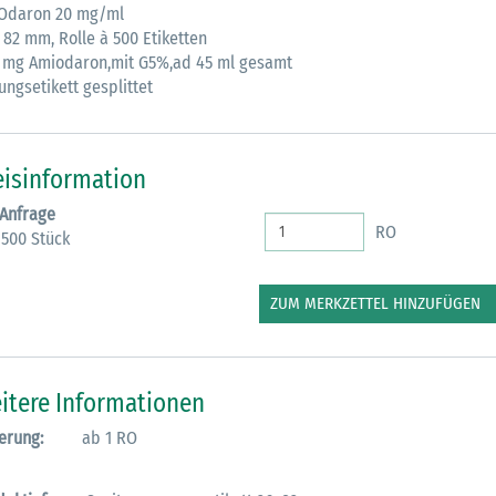
Odaron 20 mg/ml
 82 mm, Rolle à 500 Etiketten
 mg Amiodaron,mit G5%,ad 45 ml gesamt
ungsetikett gesplittet
eisinformation
 Anfrage
RO
 500 Stück
ZUM MERKZETTEL HINZUFÜGEN
itere Informationen
erung:
ab 1 RO