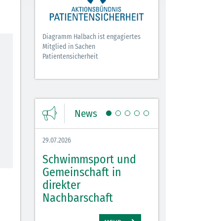
Diagramm Halbach ist engagiertes
Mitglied in Sachen
Patientensicherheit
News
29.07.2026
27.07.2026
Schwimmsport und
WM Tippspiel 
bei
Gemeinschaft in
für Spannung,
lbach
direkter
Stimmung und 
Nachbarschaft
Gewinne
EHR