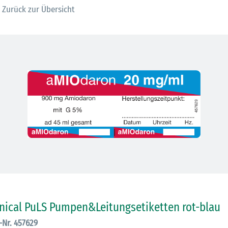
Zurück zur Übersicht
30.06.2026
Ein ganzes
Berufsleben 
Diagramm Ha
inical PuLS Pumpen&Leitungsetiketten rot-blau
M
.-Nr. 457629