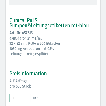
schraffiert)
Cholinergika (hellgrün schraffiert): DIVI 2012
Clinical PuLS
Antiemetika (salmon)
Pumpen&Leitungsetiketten rot-blau
Art.-Nr. 457615
Verschiedene Medikamente (weiß)
aMIOdaron 21 mg/ml
Antikoagulantien (hellgrau/weiß mit schwarzem
32 x 82 mm, Rolle à 500 Etiketten
1050 mg Amiodaron, mit G5%
Rahmen)
Leitungsetikett gesplittet
Koagulantien (hellgrau/weiß schwarz schraffierter
Rahmen)
Preisinformation
Elektrolyte (grün-pink)
Auf Anfrage
Elektrolyte Kalium (grün-blau)
pro 500 Stück
Elektrolyte NaCl (grün)
RO
Inodilatatoren (rot-grün)