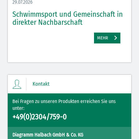
29.07.2026
27.07.
Schwimmsport und Gemeinschaft in
WM 
direkter Nachbarschaft
gut
MEHR
Kontakt
Bei Fragen zu unseren Produkten erreichen Sie uns
unter:
+49(0)2304/759-0
Diagramm Halbach GmbH & Co. KG