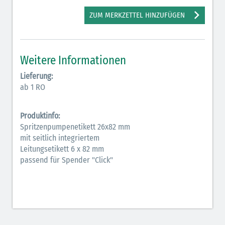
Antiarrhythmika (rot-blau)
ZUM MERKZETTEL HINZUFÜGEN
Antikonvulsiva (grau-lila)
Bronchodilatatoren (blau-braun)
Weitere Informationen
Hormone (braun-beige)
Lieferung:
ab 1 RO
Hormone Insulin (braun-gelb)
Produktinfo:
Spritzenpumpenetikett 26x82 mm
mit seitlich integriertem
Leitungsetikett 6 x 82 mm
passend für Spender "Click"