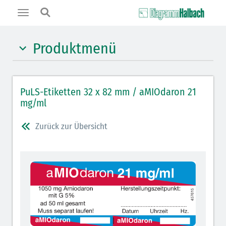
Toggle
navigation
Produktmenü
Hypnotika (gelb)
PuLS-Etiketten 32 x 82 mm / aMIOdaron 21
Benzodiazepine (orange)
mg/ml
Muskelrelaxantien (weiß-rot): DIVI 2012
Zurück zur Übersicht
Muskelrelaxans Antagonisten (rot schraffiert): DIVI
2012
Opiate/Opioide (hellblau)
Lokalanästhetika (grau)
Vasopressoren (hellviolett)
Antihypertonika/Vasodilatantien (hellviolett