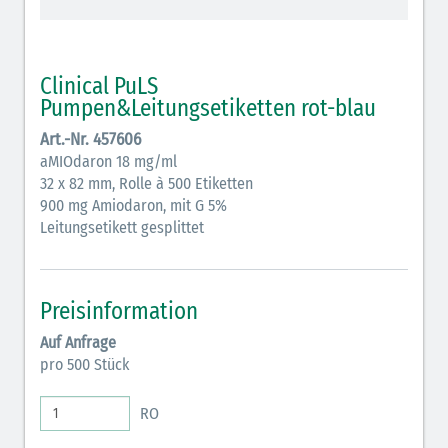
schraffiert)
Cholinergika (hellgrün schraffiert): DIVI 2012
Clinical PuLS
Antiemetika (salmon)
Pumpen&Leitungsetiketten rot-blau
Art.-Nr. 457606
Verschiedene Medikamente (weiß)
aMIOdaron 18 mg/ml
Antikoagulantien (hellgrau/weiß mit schwarzem
32 x 82 mm, Rolle à 500 Etiketten
900 mg Amiodaron, mit G 5%
Rahmen)
Leitungsetikett gesplittet
Koagulantien (hellgrau/weiß schwarz schraffierter
Rahmen)
Preisinformation
Elektrolyte (grün-pink)
Auf Anfrage
Elektrolyte Kalium (grün-blau)
pro 500 Stück
Elektrolyte NaCl (grün)
RO
Inodilatatoren (rot-grün)