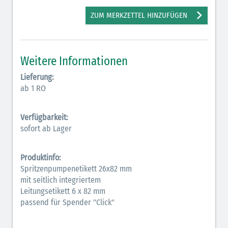
Antiarrhythmika (rot-blau)
ZUM MERKZETTEL HINZUFÜGEN
Antikonvulsiva (grau-lila)
Bronchodilatatoren (blau-braun)
Weitere Informationen
Hormone (braun-beige)
Lieferung:
ab 1 RO
Hormone Insulin (braun-gelb)
Verfügbarkeit:
sofort ab Lager
Produktinfo:
Spritzenpumpenetikett 26x82 mm
mit seitlich integriertem
Leitungsetikett 6 x 82 mm
passend für Spender "Click"