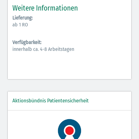
Weitere Informationen
Antiarrhythmika (rot-blau)
Lieferung:
Antikonvulsiva (grau-lila)
ab 1 RO
Bronchodilatatoren (blau-braun)
Verfügbarkeit:
Hormone (braun-beige)
innerhalb ca. 4-8 Arbeitstagen
Hormone Insulin (braun-gelb)
Aktionsbündnis Patientensicherheit