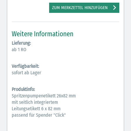
Antiarrhythmika (rot-blau)
ZUM MERKZETTEL HINZUFÜGEN
Antikonvulsiva (grau-lila)
Bronchodilatatoren (blau-braun)
Weitere Informationen
Hormone (braun-beige)
Lieferung:
ab 1 RO
Hormone Insulin (braun-gelb)
Verfügbarkeit:
sofort ab Lager
Produktinfo:
Spritzenpumpenetikett 26x82 mm
mit seitlich integriertem
Leitungsetikett 6 x 82 mm
passend für Spender "Click"