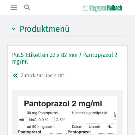
Toggle
navigation
Produktmenü
Hypnotika (gelb)
PuLS-Etiketten 32 x 82 mm / Pantoprazol 2
Benzodiazepine (orange)
mg/ml
Muskelrelaxantien (weiß-rot): DIVI 2012
Zurück zur Übersicht
Muskelrelaxans Antagonisten (rot schraffiert): DIVI
2012
Opiate/Opioide (hellblau)
Lokalanästhetika (grau)
Vasopressoren (hellviolett)
Antihypertonika/Vasodilatantien (hellviolett