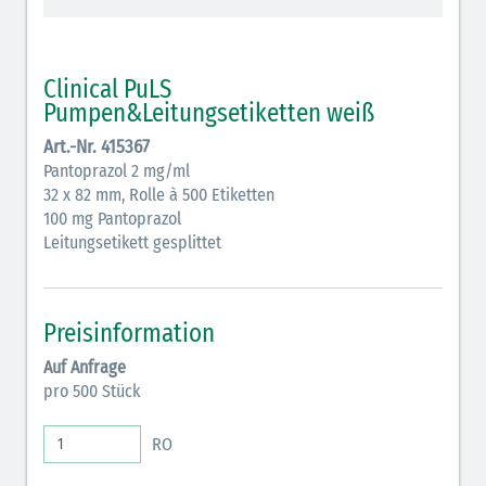
schraffiert)
Cholinergika (hellgrün schraffiert): DIVI 2012
Clinical PuLS
Pumpen&Leitungsetiketten weiß
Antiemetika (salmon)
Art.-Nr. 415367
Verschiedene Medikamente (weiß)
Pantoprazol 2 mg/ml
32 x 82 mm, Rolle à 500 Etiketten
Antikoagulantien (hellgrau/weiß mit schwarzem
100 mg Pantoprazol
Rahmen)
Leitungsetikett gesplittet
Koagulantien (hellgrau/weiß schwarz schraffierter
Rahmen)
Preisinformation
Elektrolyte (grün-pink)
Auf Anfrage
Elektrolyte Kalium (grün-blau)
pro 500 Stück
Elektrolyte NaCl (grün)
RO
Inodilatatoren (rot-grün)