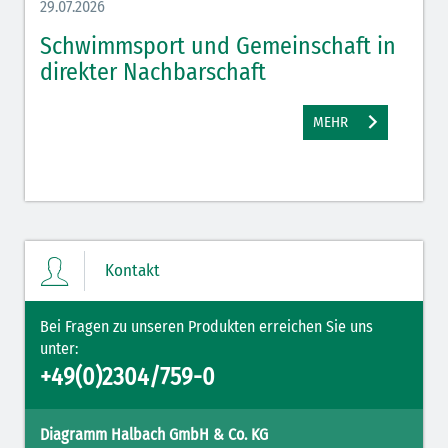
29.07.2026
27.07.
Schwimmsport und Gemeinschaft in
WM 
direkter Nachbarschaft
gut
MEHR
Kontakt
Bei Fragen zu unseren Produkten erreichen Sie uns
unter:
+49(0)2304/759-0
Diagramm Halbach GmbH & Co. KG