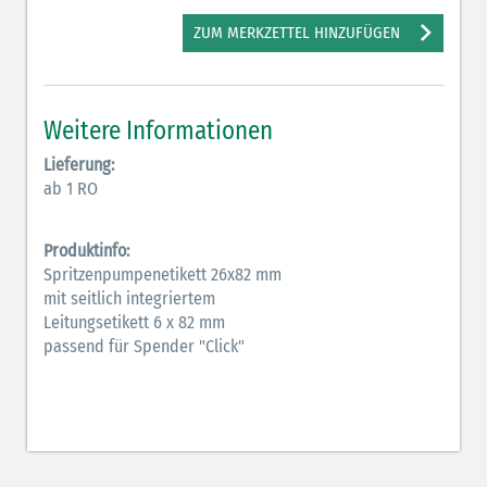
Antiarrhythmika (rot-blau)
ZUM MERKZETTEL HINZUFÜGEN
Antikonvulsiva (grau-lila)
Bronchodilatatoren (blau-braun)
Weitere Informationen
Hormone (braun-beige)
Lieferung:
ab 1 RO
Hormone Insulin (braun-gelb)
Produktinfo:
Spritzenpumpenetikett 26x82 mm
mit seitlich integriertem
Leitungsetikett 6 x 82 mm
passend für Spender "Click"