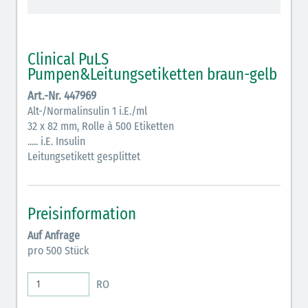
schraffiert)
Cholinergika (hellgrün schraffiert): DIVI 2012
Clinical PuLS
Antiemetika (salmon)
Pumpen&Leitungsetiketten braun-gelb
Art.-Nr. 447969
Verschiedene Medikamente (weiß)
Alt-/Normalinsulin 1 i.E./ml
Antikoagulantien (hellgrau/weiß mit schwarzem
32 x 82 mm, Rolle à 500 Etiketten
..... i.E. Insulin
Rahmen)
Leitungsetikett gesplittet
Koagulantien (hellgrau/weiß schwarz schraffierter
Rahmen)
Preisinformation
Elektrolyte (grün-pink)
Auf Anfrage
Elektrolyte Kalium (grün-blau)
pro 500 Stück
Elektrolyte NaCl (grün)
RO
Inodilatatoren (rot-grün)