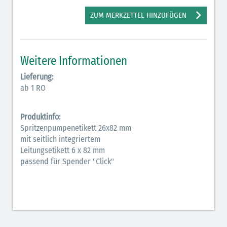
Antiarrhythmika (rot-blau)
ZUM MERKZETTEL HINZUFÜGEN
Antikonvulsiva (grau-lila)
Bronchodilatatoren (blau-braun)
Weitere Informationen
Hormone (braun-beige)
Lieferung:
ab 1 RO
Hormone Insulin (braun-gelb)
Produktinfo:
Spritzenpumpenetikett 26x82 mm
mit seitlich integriertem
Leitungsetikett 6 x 82 mm
passend für Spender "Click"