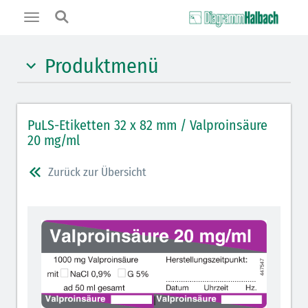
Toggle
navigation
Produktmenü
Hypnotika (gelb)
PuLS-Etiketten 32 x 82 mm / Valproinsäure
Benzodiazepine (orange)
20 mg/ml
Muskelrelaxantien (weiß-rot): DIVI 2012
Zurück zur Übersicht
Muskelrelaxans Antagonisten (rot schraffiert): DIVI
2012
Opiate/Opioide (hellblau)
Lokalanästhetika (grau)
Vasopressoren (hellviolett)
Antihypertonika/Vasodilatantien (hellviolett