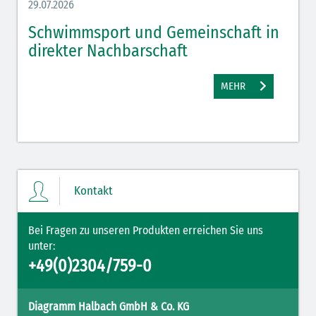
29.07.2026
27.07.
Schwimmsport und Gemeinschaft in
WM 
direkter Nachbarschaft
gut
MEHR
Kontakt
Bei Fragen zu unseren Produkten erreichen Sie uns
unter:
+49(0)2304/759-0
Diagramm Halbach GmbH & Co. KG