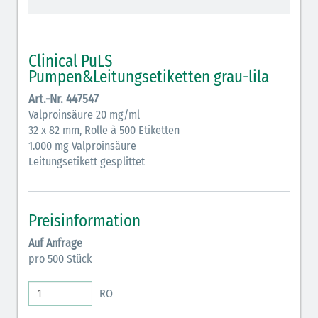
schraffiert)
Cholinergika (hellgrün schraffiert): DIVI 2012
Clinical PuLS
Antiemetika (salmon)
Pumpen&Leitungsetiketten grau-lila
Art.-Nr. 447547
Verschiedene Medikamente (weiß)
Valproinsäure 20 mg/ml
Antikoagulantien (hellgrau/weiß mit schwarzem
32 x 82 mm, Rolle à 500 Etiketten
1.000 mg Valproinsäure
Rahmen)
Leitungsetikett gesplittet
Koagulantien (hellgrau/weiß schwarz schraffierter
Rahmen)
Preisinformation
Elektrolyte (grün-pink)
Auf Anfrage
Elektrolyte Kalium (grün-blau)
pro 500 Stück
Elektrolyte NaCl (grün)
RO
Inodilatatoren (rot-grün)