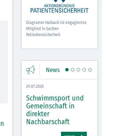
Diagramm Halbach ist engagiertes
Mitglied in Sachen
Patientensicherheit
News
29.07.2026
27.07.2026
Schwimmsport und
WM Tippspiel 
bei
Gemeinschaft in
für Spannung,
lbach
direkter
Stimmung und 
Nachbarschaft
Gewinne
un
EHR