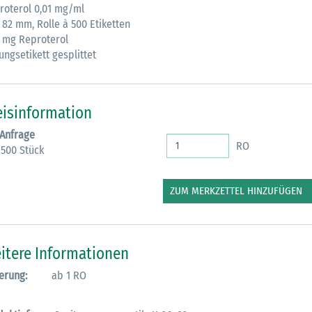
roterol 0,01 mg/ml
 82 mm, Rolle à 500 Etiketten
5 mg Reproterol
ungsetikett gesplittet
eisinformation
 Anfrage
RO
 500 Stück
ZUM MERKZETTEL HINZUFÜGEN
itere Informationen
erung:
ab 1 RO