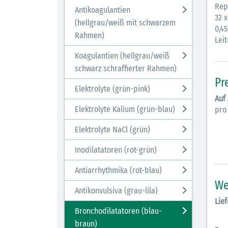
Rep
Antikoagulantien
32 x
(hellgrau/weiß mit schwarzem
0,4
Rahmen)
Leit
Koagulantien (hellgrau/weiß
schwarz schraffierter Rahmen)
Pr
Elektrolyte (grün-pink)
Auf
Elektrolyte Kalium (grün-blau)
pro
Elektrolyte NaCl (grün)
Inodilatatoren (rot-grün)
Antiarrhythmika (rot-blau)
We
Antikonvulsiva (grau-lila)
Lief
Bronchodilatatoren (blau-
braun)