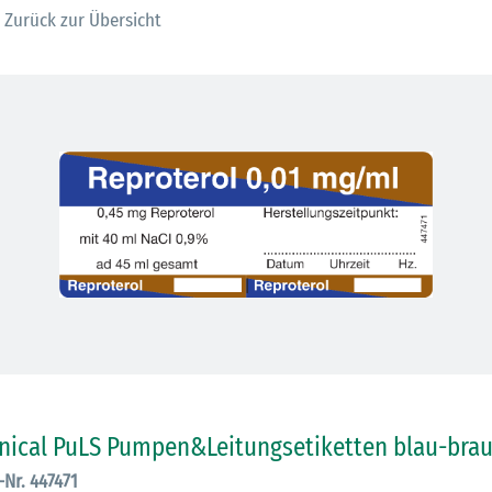
Zurück zur Übersicht
30.06.2026
Ein ganzes
Berufsleben 
Diagramm Ha
inical PuLS Pumpen&Leitungsetiketten blau-bra
M
-Nr. 447471