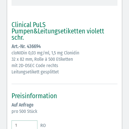
schraffiert)
Cholinergika (hellgrün schraffiert): DIVI 2012
Clinical PuLS
Antiemetika (salmon)
Pumpen&Leitungsetiketten violett
schr.
Verschiedene Medikamente (weiß)
Art.-Nr. 436694
Antikoagulantien (hellgrau/weiß mit schwarzem
cloNIDin 0,03 mg/ml, 1,5 mg Clonidin
32 x 82 mm, Rolle à 500 Etiketten
Rahmen)
mit 2D-DSEC Code rechts
Koagulantien (hellgrau/weiß schwarz schraffierter
Leitungsetikett gesplittet
Rahmen)
Elektrolyte (grün-pink)
Preisinformation
Elektrolyte Kalium (grün-blau)
Auf Anfrage
pro 500 Stück
Elektrolyte NaCl (grün)
Inodilatatoren (rot-grün)
RO