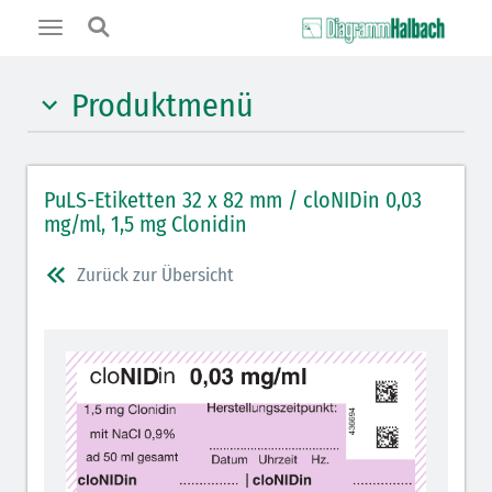
Toggle
navigation
Produktmenü
Hypnotika (gelb)
PuLS-Etiketten 32 x 82 mm / cloNIDin 0,03
Benzodiazepine (orange)
mg/ml, 1,5 mg Clonidin
Muskelrelaxantien (weiß-rot): DIVI 2012
Zurück zur Übersicht
Muskelrelaxans Antagonisten (rot schraffiert): DIVI
2012
Opiate/Opioide (hellblau)
Lokalanästhetika (grau)
Vasopressoren (hellviolett)
Antihypertonika/Vasodilatantien (hellviolett