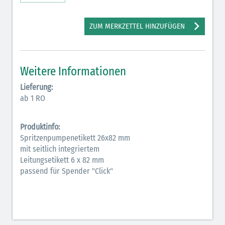
Antiarrhythmika (rot-blau)
ZUM MERKZETTEL HINZUFÜGEN
Antikonvulsiva (grau-lila)
Bronchodilatatoren (blau-braun)
Weitere Informationen
Hormone (braun-beige)
Lieferung:
Hormone Insulin (braun-gelb)
ab 1 RO
Produktinfo:
Spritzenpumpenetikett 26x82 mm
mit seitlich integriertem
Leitungsetikett 6 x 82 mm
passend für Spender "Click"