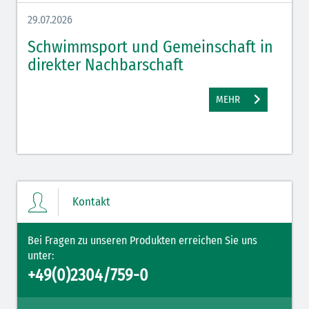
29.07.2026
27.07.
Schwimmsport und Gemeinschaft in
WM 
direkter Nachbarschaft
gut
MEHR
Kontakt
Bei Fragen zu unseren Produkten erreichen Sie uns
unter:
+49(0)2304/759-0