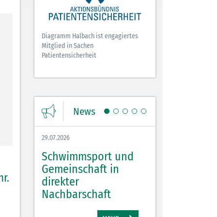
Diagramm Halbach ist engagiertes
Mitglied in Sachen
Patientensicherheit
News
29.07.2026
27.07.2026
Schwimmsport und
WM Tippspiel 
bei
Gemeinschaft in
für Spannung,
hr.
lbach
direkter
Stimmung und 
Nachbarschaft
Gewinne
EHR