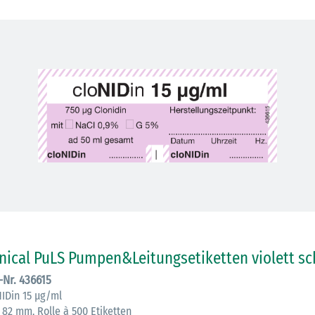
30.06.2026
Ein ganzes
Berufsleben 
inical PuLS Pumpen&Leitungsetiketten violett sc
Diagramm Ha
.-Nr. 436615
NIDin 15 µg/ml
M
 82 mm, Rolle à 500 Etiketten