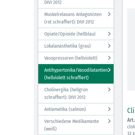
DIVI 2012
Muskelrelaxans Antagonisten
(rot schraffiert): DIVI 2012
Opiate/Opioide (hellblau)
Lokalanästhetika (grau)
Vasopressoren (hellviolett)
Antihypertonika/Vasodilatantien
(hellviolett schraffiert)
Cholinergika (hellgrün
schraffiert): DIVI 2012
Cl
Antiemetika (salmon)
Art
Verschiedene Medikamente
clo
(weiß)
32 x