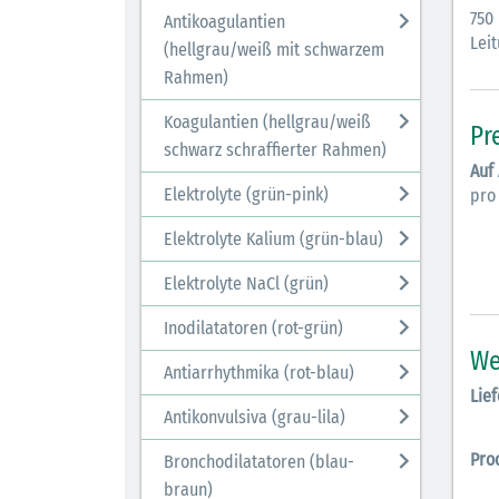
750
Antikoagulantien
Leit
(hellgrau/weiß mit schwarzem
Rahmen)
Koagulantien (hellgrau/weiß
Pr
schwarz schraffierter Rahmen)
Auf
Elektrolyte (grün-pink)
pro
Elektrolyte Kalium (grün-blau)
Elektrolyte NaCl (grün)
Inodilatatoren (rot-grün)
We
Antiarrhythmika (rot-blau)
Lief
Antikonvulsiva (grau-lila)
Pro
Bronchodilatatoren (blau-
braun)