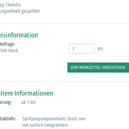
 µg Clonidin
ungsetikett gesplittet
eisinformation
 Anfrage
RO
 500 Stück
ZUM MERKZETTEL HINZUFÜGEN
itere Informationen
erung:
ab 1 RO
duktinfo:
Spritzenpumpenetikett 26x82 mm
mit seitlich integriertem