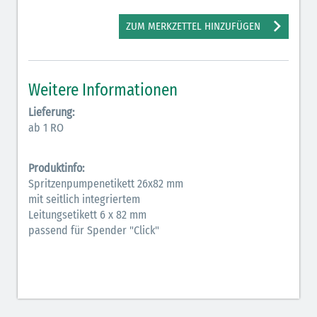
Antiarrhythmika (rot-blau)
ZUM MERKZETTEL HINZUFÜGEN
Antikonvulsiva (grau-lila)
Bronchodilatatoren (blau-braun)
Weitere Informationen
Hormone (braun-beige)
Lieferung:
ab 1 RO
Hormone Insulin (braun-gelb)
Produktinfo:
Spritzenpumpenetikett 26x82 mm
mit seitlich integriertem
Leitungsetikett 6 x 82 mm
passend für Spender "Click"