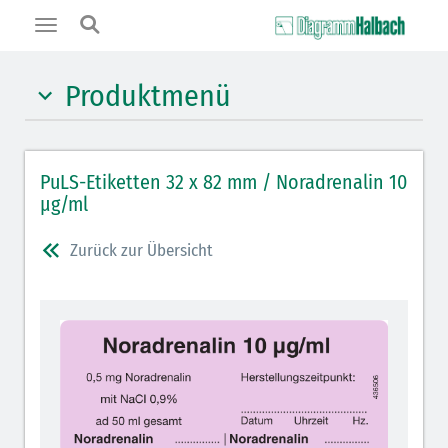
Toggle
navigation
Produktmenü
Hypnotika (gelb)
PuLS-Etiketten 32 x 82 mm / Noradrenalin 10
Benzodiazepine (orange)
µg/ml
Muskelrelaxantien (weiß-rot): DIVI 2012
Zurück zur Übersicht
Muskelrelaxans Antagonisten (rot schraffiert): DIVI
2012
Opiate/Opioide (hellblau)
Lokalanästhetika (grau)
Vasopressoren (hellviolett)
Antihypertonika/Vasodilatantien (hellviolett