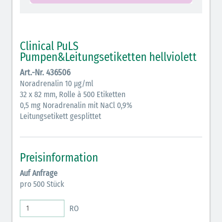
schraffiert)
Cholinergika (hellgrün schraffiert): DIVI 2012
Clinical PuLS
Antiemetika (salmon)
Pumpen&Leitungsetiketten hellviolett
Verschiedene Medikamente (weiß)
Art.-Nr. 436506
Noradrenalin 10 µg/ml
Antikoagulantien (hellgrau/weiß mit schwarzem
32 x 82 mm, Rolle à 500 Etiketten
Rahmen)
0,5 mg Noradrenalin mit NaCl 0,9%
Leitungsetikett gesplittet
Koagulantien (hellgrau/weiß schwarz schraffierter
Rahmen)
Elektrolyte (grün-pink)
Preisinformation
Auf Anfrage
Elektrolyte Kalium (grün-blau)
pro 500 Stück
Elektrolyte NaCl (grün)
RO
Inodilatatoren (rot-grün)