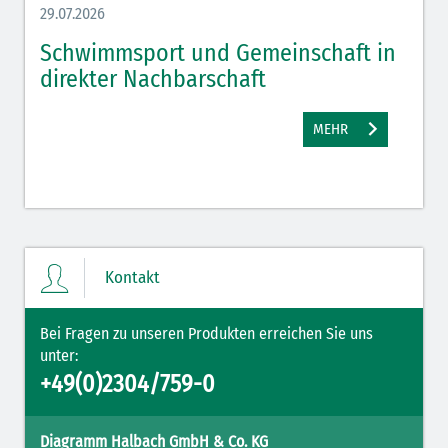
29.07.2026
27.07.
Schwimmsport und Gemeinschaft in
WM 
direkter Nachbarschaft
gut
MEHR
Kontakt
Bei Fragen zu unseren Produkten erreichen Sie uns
unter:
+49(0)2304/759-0
Diagramm Halbach GmbH & Co. KG