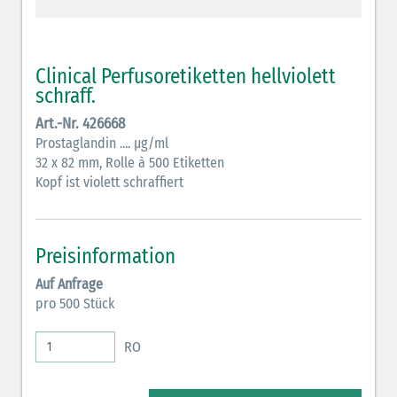
schraffiert)
Cholinergika (hellgrün schraffiert): DIVI 2012
Clinical Perfusoretiketten hellviolett
Antiemetika (salmon)
schraff.
Art.-Nr. 426668
Verschiedene Medikamente (weiß)
Prostaglandin .... µg/ml
Antikoagulantien (hellgrau/weiß mit schwarzem
32 x 82 mm, Rolle à 500 Etiketten
Kopf ist violett schraffiert
Rahmen)
Koagulantien (hellgrau/weiß schwarz schraffierter
Rahmen)
Preisinformation
Bronchodilatatoren (blau-braun)
Auf Anfrage
pro 500 Stück
Antikonvulsiva (grau-lila)
RO
Inodilatatoren (rot-grün)
Antiarrhythmika (rot-blau)