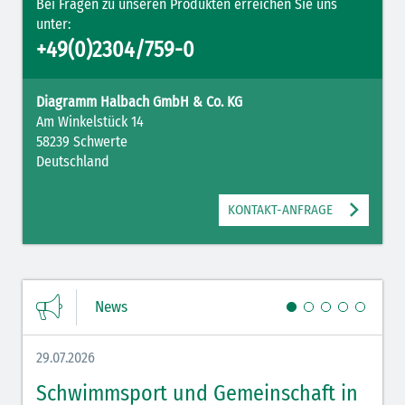
Bei Fragen zu unseren Produkten erreichen Sie uns
unter:
+49(0)2304/759-0
Diagramm Halbach GmbH & Co. KG
Am Winkelstück 14
58239 Schwerte
Deutschland
KONTAKT-ANFRAGE
News
29.07.2026
27.07.
Schwimmsport und Gemeinschaft in
WM 