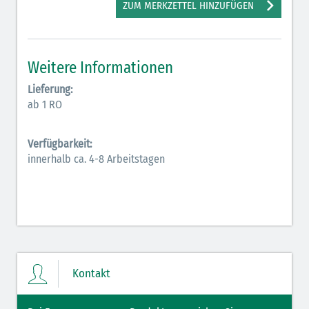
ZUM MERKZETTEL HINZUFÜGEN
Elektrolyte (grün-pink)
Elektrolyte Kalium (grün-blau)
Weitere Informationen
Elektrolyte NaCl (grün)
Lieferung:
Hormone (braun-beige)
ab 1 RO
Hormone Insulin (braun-gelb)
Verfügbarkeit:
innerhalb ca. 4-8 Arbeitstagen
Kontakt