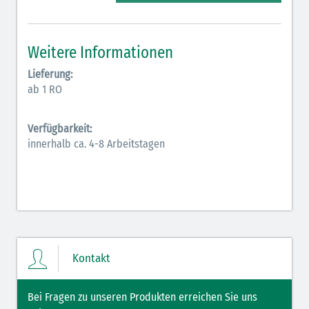
Elektrolyte (grün-pink)
Elektrolyte Kalium (grün-blau)
Weitere Informationen
Elektrolyte NaCl (grün)
Lieferung:
ab 1 RO
Hormone (braun-beige)
Hormone Insulin (braun-gelb)
Verfügbarkeit:
innerhalb ca. 4-8 Arbeitstagen
Kontakt
Bei Fragen zu unseren Produkten erreichen Sie uns