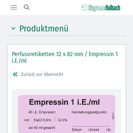
Toggle
navigation
Produktmenü
Hypnotika (gelb)
Perfusoretiketten 32 x 82 mm / Empressin 1
Benzodiazepine (orange)
i.E./ml
Muskelrelaxantien (weiß-rot): DIVI 2012
Zurück zur Übersicht
Muskelrelaxans Antagonisten (rot schraffiert): DIVI
2012
Opiate/Opioide (hellblau)
Lokalanästhetika (grau)
Vasopressoren (hellviolett)
Antihypertonika/Vasodilatantien (hellviolett