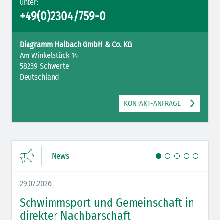
unter:
+49(0)2304/759-0
Diagramm Halbach GmbH & Co. KG
Am Winkelstück 14
58239 Schwerte
Deutschland
KONTAKT-ANFRAGE
News
29.07.2026
27.07.
Schwimmsport und Gemeinschaft in
WM 
direkter Nachbarschaft
gut