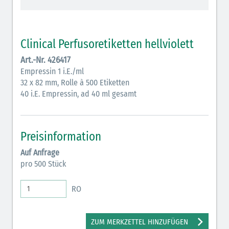
schraffiert)
Cholinergika (hellgrün schraffiert): DIVI 2012
Clinical Perfusoretiketten hellviolett
Antiemetika (salmon)
Art.-Nr. 426417
Empressin 1 i.E./ml
Verschiedene Medikamente (weiß)
32 x 82 mm, Rolle à 500 Etiketten
Antikoagulantien (hellgrau/weiß mit schwarzem
40 i.E. Empressin, ad 40 ml gesamt
Rahmen)
Koagulantien (hellgrau/weiß schwarz schraffierter
Preisinformation
Rahmen)
Auf Anfrage
Bronchodilatatoren (blau-braun)
pro 500 Stück
Antikonvulsiva (grau-lila)
RO
Inodilatatoren (rot-grün)
Antiarrhythmika (rot-blau)
ZUM MERKZETTEL HINZUFÜGEN