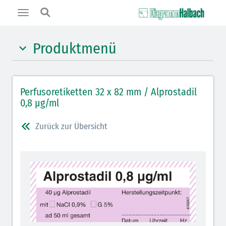
Toggle
navigation
Produktmenü
Hypnotika (gelb)
Perfusoretiketten 32 x 82 mm / Alprostadil
Benzodiazepine (orange)
0,8 µg/ml
Muskelrelaxantien (weiß-rot): DIVI 2012
Zurück zur Übersicht
Muskelrelaxans Antagonisten (rot schraffiert): DIVI
2012
Opiate/Opioide (hellblau)
Lokalanästhetika (grau)
Vasopressoren (hellviolett)
Antihypertonika/Vasodilatantien (hellviolett