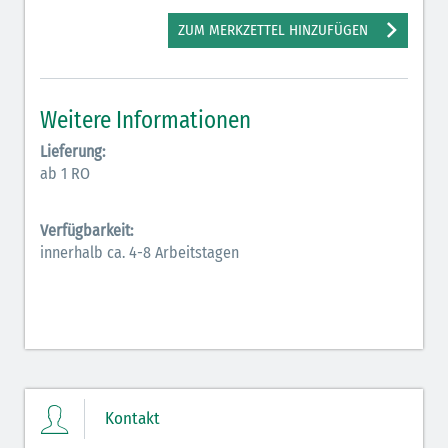
Elektrolyte (grün-pink)
ZUM MERKZETTEL HINZUFÜGEN
Elektrolyte Kalium (grün-blau)
Elektrolyte NaCl (grün)
Weitere Informationen
Hormone (braun-beige)
Lieferung:
ab 1 RO
Hormone Insulin (braun-gelb)
Verfügbarkeit:
innerhalb ca. 4-8 Arbeitstagen
Kontakt