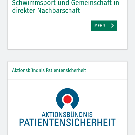
Schwimmsport und Gemeinschaft in
WM 
direkter Nachbarschaft
gut
MEHR
Aktionsbündnis Patientensicherheit