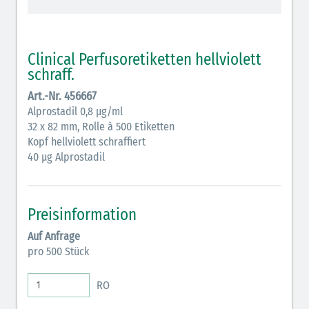
schraffiert)
Cholinergika (hellgrün schraffiert): DIVI 2012
Clinical Perfusoretiketten hellviolett
Antiemetika (salmon)
schraff.
Art.-Nr. 456667
Verschiedene Medikamente (weiß)
Alprostadil 0,8 µg/ml
Antikoagulantien (hellgrau/weiß mit schwarzem
32 x 82 mm, Rolle à 500 Etiketten
Kopf hellviolett schraffiert
Rahmen)
40 µg Alprostadil
Koagulantien (hellgrau/weiß schwarz schraffierter
Rahmen)
Preisinformation
Bronchodilatatoren (blau-braun)
Auf Anfrage
Antikonvulsiva (grau-lila)
pro 500 Stück
Inodilatatoren (rot-grün)
RO
Antiarrhythmika (rot-blau)