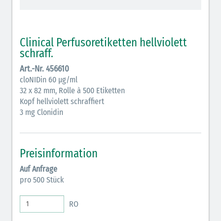
schraffiert)
Cholinergika (hellgrün schraffiert): DIVI 2012
Clinical Perfusoretiketten hellviolett
Antiemetika (salmon)
schraff.
Art.-Nr. 456610
Verschiedene Medikamente (weiß)
cloNIDin 60 µg/ml
Antikoagulantien (hellgrau/weiß mit schwarzem
32 x 82 mm, Rolle à 500 Etiketten
Kopf hellviolett schraffiert
Rahmen)
3 mg Clonidin
Koagulantien (hellgrau/weiß schwarz schraffierter
Rahmen)
Preisinformation
Bronchodilatatoren (blau-braun)
Auf Anfrage
Antikonvulsiva (grau-lila)
pro 500 Stück
Inodilatatoren (rot-grün)
RO
Antiarrhythmika (rot-blau)