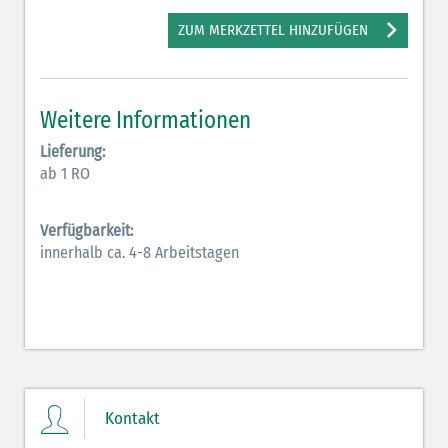
Elektrolyte (grün-pink)
ZUM MERKZETTEL HINZUFÜGEN
Elektrolyte Kalium (grün-blau)
Elektrolyte NaCl (grün)
Weitere Informationen
Hormone (braun-beige)
Lieferung:
ab 1 RO
Hormone Insulin (braun-gelb)
Verfügbarkeit:
innerhalb ca. 4-8 Arbeitstagen
Kontakt