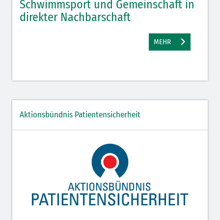
Schwimmsport und Gemeinschaft in
WM 
direkter Nachbarschaft
gut
MEHR
Aktionsbündnis Patientensicherheit