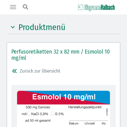
Toggle
navigation
Produktmenü
Hypnotika (gelb)
Perfusoretiketten 32 x 82 mm / Esmolol 10
Benzodiazepine (orange)
mg/ml
Muskelrelaxantien (weiß-rot): DIVI 2012
Zurück zur Übersicht
Muskelrelaxans Antagonisten (rot schraffiert): DIVI
2012
Opiate/Opioide (hellblau)
Lokalanästhetika (grau)
Vasopressoren (hellviolett)
Antihypertonika/Vasodilatantien (hellviolett