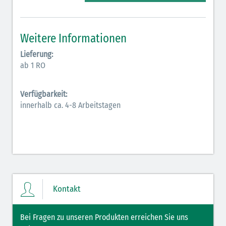
Elektrolyte (grün-pink)
Elektrolyte Kalium (grün-blau)
Weitere Informationen
Elektrolyte NaCl (grün)
Lieferung:
ab 1 RO
Hormone (braun-beige)
Hormone Insulin (braun-gelb)
Verfügbarkeit:
innerhalb ca. 4-8 Arbeitstagen
Kontakt
Bei Fragen zu unseren Produkten erreichen Sie uns