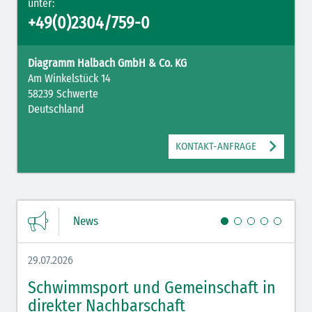
unter:
+49(0)2304/759-0
Diagramm Halbach GmbH & Co. KG
Am Winkelstück 14
58239 Schwerte
Deutschland
KONTAKT-ANFRAGE
News
29.07.2026
27.07.
Schwimmsport und Gemeinschaft in
WM 
direkter Nachbarschaft
gut