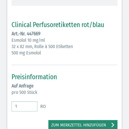
schraffiert)
Cholinergika (hellgrün schraffiert): DIVI 2012
Clinical Perfusoretiketten rot/blau
Antiemetika (salmon)
Art.-Nr. 447669
Esmolol 10 mg/ml
Verschiedene Medikamente (weiß)
32 x 82 mm, Rolle à 500 Etiketten
Antikoagulantien (hellgrau/weiß mit schwarzem
500 mg Esmolol
Rahmen)
Koagulantien (hellgrau/weiß schwarz schraffierter
Preisinformation
Rahmen)
Auf Anfrage
Bronchodilatatoren (blau-braun)
pro 500 Stück
Antikonvulsiva (grau-lila)
RO
Inodilatatoren (rot-grün)
Antiarrhythmika (rot-blau)
ZUM MERKZETTEL HINZUFÜGEN