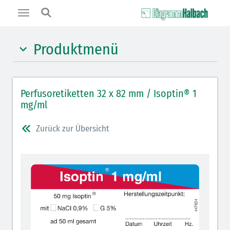
Toggle
navigation
Produktmenü
Hypnotika (gelb)
Perfusoretiketten 32 x 82 mm / Isoptin® 1
Benzodiazepine (orange)
mg/ml
Muskelrelaxantien (weiß-rot): DIVI 2012
Zurück zur Übersicht
Muskelrelaxans Antagonisten (rot schraffiert): DIVI
2012
Opiate/Opioide (hellblau)
Lokalanästhetika (grau)
Vasopressoren (hellviolett)
Antihypertonika/Vasodilatantien (hellviolett