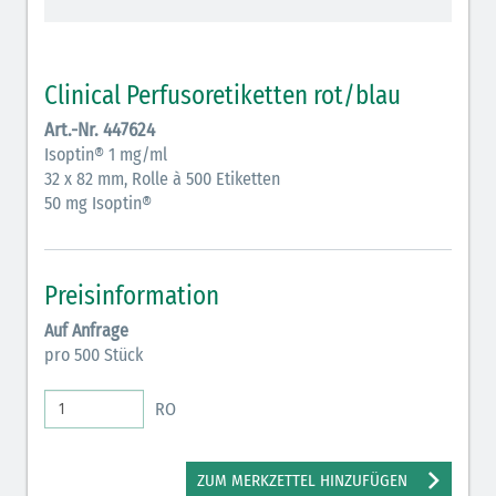
schraffiert)
Cholinergika (hellgrün schraffiert): DIVI 2012
Clinical Perfusoretiketten rot/blau
Antiemetika (salmon)
Art.-Nr. 447624
Isoptin® 1 mg/ml
Verschiedene Medikamente (weiß)
32 x 82 mm, Rolle à 500 Etiketten
Antikoagulantien (hellgrau/weiß mit schwarzem
50 mg Isoptin®
Rahmen)
Koagulantien (hellgrau/weiß schwarz schraffierter
Preisinformation
Rahmen)
Auf Anfrage
Bronchodilatatoren (blau-braun)
pro 500 Stück
Antikonvulsiva (grau-lila)
RO
Inodilatatoren (rot-grün)
Antiarrhythmika (rot-blau)
ZUM MERKZETTEL HINZUFÜGEN