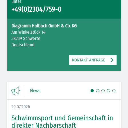
unter:
+49(0)2304/759-0
Diagramm Halbach GmbH & Co. KG
Am Winkelstück 14
58239 Schwerte
Deutschland
KONTAKT-ANFRAGE
News
29.07.2026
27.07.
Schwimmsport und Gemeinschaft in
WM 
direkter Nachbarschaft
gut