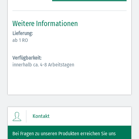
Elektrolyte (grün-pink)
Elektrolyte Kalium (grün-blau)
Weitere Informationen
Elektrolyte NaCl (grün)
Lieferung:
ab 1 RO
Hormone (braun-beige)
Hormone Insulin (braun-gelb)
Verfügbarkeit:
innerhalb ca. 4-8 Arbeitstagen
Kontakt
Bei Fragen zu unseren Produkten erreichen Sie uns