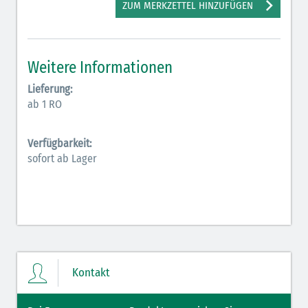
ZUM MERKZETTEL HINZUFÜGEN
Elektrolyte (grün-pink)
Elektrolyte Kalium (grün-blau)
Weitere Informationen
Elektrolyte NaCl (grün)
Lieferung:
Hormone (braun-beige)
ab 1 RO
Hormone Insulin (braun-gelb)
Verfügbarkeit:
sofort ab Lager
Kontakt