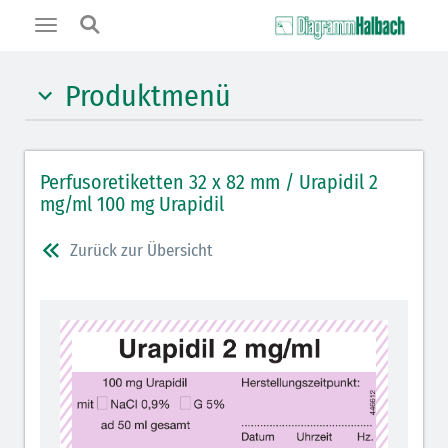
Toggle
navigation
Produktmenü
Hypnotika (gelb)
Perfusoretiketten 32 x 82 mm / Urapidil 2
Benzodiazepine (orange)
mg/ml 100 mg Urapidil
Muskelrelaxantien (weiß-rot): DIVI 2012
Zurück zur Übersicht
Muskelrelaxans Antagonisten (rot schraffiert): DIVI
2012
Opiate/Opioide (hellblau)
Lokalanästhetika (grau)
Vasopressoren (hellviolett)
Antihypertonika/Vasodilatantien (hellviolett