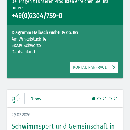
Bei Fragen zu unseren Produkten erreichen Sie uns
unter:
+49(0)2304/759-0
Diagramm Halbach GmbH & Co. KG
Am Winkelstück 14
58239 Schwerte
Deutschland
KONTAKT-ANFRAGE
News
29.07.2026
27.07.
Schwimmsport und Gemeinschaft in
WM 