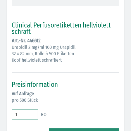
schraffiert)
Cholinergika (hellgrün schraffiert): DIVI 2012
Clinical Perfusoretiketten hellviolett
Antiemetika (salmon)
schraff.
Art.-Nr. 446612
Verschiedene Medikamente (weiß)
Urapidil 2 mg/ml 100 mg Urapidil
Antikoagulantien (hellgrau/weiß mit schwarzem
32 x 82 mm, Rolle à 500 Etiketten
Kopf hellviolett schraffiert
Rahmen)
Koagulantien (hellgrau/weiß schwarz schraffierter
Rahmen)
Preisinformation
Bronchodilatatoren (blau-braun)
Auf Anfrage
pro 500 Stück
Antikonvulsiva (grau-lila)
RO
Inodilatatoren (rot-grün)
Antiarrhythmika (rot-blau)