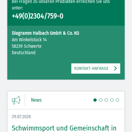
Bei Fragen zu unseren Produkten erreichen Sie uns
unter:
+49(0)2304/759-0
Diagramm Halbach GmbH & Co. KG
Am Winkelstück 14
58239 Schwerte
Deutschland
KONTAKT-ANFRAGE
News
29.07.2026
27.07.
Schwimmsport und Gemeinschaft in
WM 