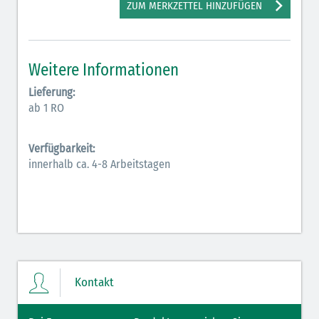
ZUM MERKZETTEL HINZUFÜGEN
Elektrolyte (grün-pink)
Elektrolyte Kalium (grün-blau)
Weitere Informationen
Elektrolyte NaCl (grün)
Lieferung:
Hormone (braun-beige)
ab 1 RO
Hormone Insulin (braun-gelb)
Verfügbarkeit:
innerhalb ca. 4-8 Arbeitstagen
Kontakt