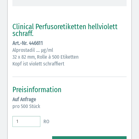
schraffiert)
Cholinergika (hellgrün schraffiert): DIVI 2012
Clinical Perfusoretiketten hellviolett
Antiemetika (salmon)
schraff.
Art.-Nr. 446611
Verschiedene Medikamente (weiß)
Alprostadil .... µg/ml
Antikoagulantien (hellgrau/weiß mit schwarzem
32 x 82 mm, Rolle à 500 Etiketten
Kopf ist violett schraffiert
Rahmen)
Koagulantien (hellgrau/weiß schwarz schraffierter
Rahmen)
Preisinformation
Bronchodilatatoren (blau-braun)
Auf Anfrage
pro 500 Stück
Antikonvulsiva (grau-lila)
RO
Inodilatatoren (rot-grün)
Antiarrhythmika (rot-blau)