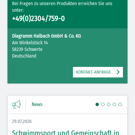
Bei Fragen zu unseren Produkten erreichen Sie uns
unter:
+49(0)2304/759-0
Diagramm Halbach GmbH & Co. KG
Am Winkelstück 14
58239 Schwerte
Deutschland
KONTAKT-ANFRAGE
News
29.07.2026
27.07.
Schwimmsport und Gemeinschaft in
WM 