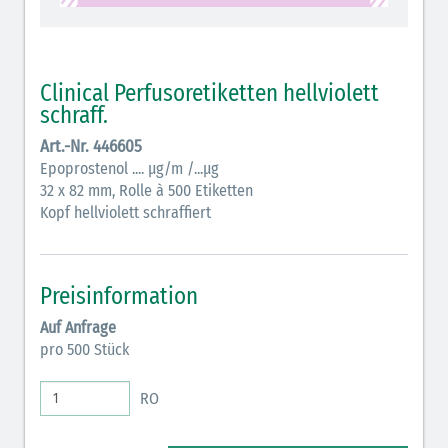
schraffiert)
Cholinergika (hellgrün schraffiert): DIVI 2012
Clinical Perfusoretiketten hellviolett
Antiemetika (salmon)
schraff.
Verschiedene Medikamente (weiß)
Art.-Nr. 446605
Epoprostenol .... µg/m /...µg
Antikoagulantien (hellgrau/weiß mit schwarzem
32 x 82 mm, Rolle à 500 Etiketten
Rahmen)
Kopf hellviolett schraffiert
Koagulantien (hellgrau/weiß schwarz schraffierter
Rahmen)
Preisinformation
Bronchodilatatoren (blau-braun)
Auf Anfrage
pro 500 Stück
Antikonvulsiva (grau-lila)
Inodilatatoren (rot-grün)
RO
Antiarrhythmika (rot-blau)