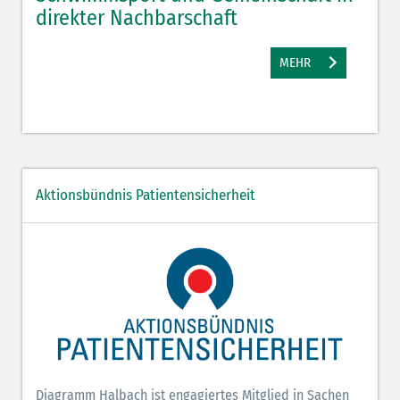
direkter Nachbarschaft
gut
MEHR
Aktionsbündnis Patientensicherheit
Diagramm Halbach ist engagiertes Mitglied in Sachen