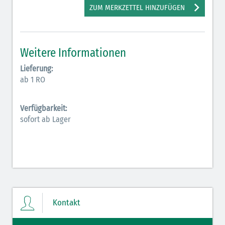
ZUM MERKZETTEL HINZUFÜGEN
Elektrolyte (grün-pink)
Elektrolyte Kalium (grün-blau)
Weitere Informationen
Elektrolyte NaCl (grün)
Lieferung:
Hormone (braun-beige)
ab 1 RO
Hormone Insulin (braun-gelb)
Verfügbarkeit:
sofort ab Lager
Kontakt