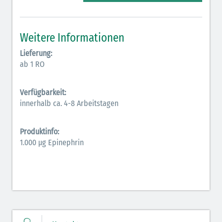
Elektrolyte (grün-pink)
Elektrolyte Kalium (grün-blau)
Weitere Informationen
Elektrolyte NaCl (grün)
Lieferung:
ab 1 RO
Hormone (braun-beige)
Hormone Insulin (braun-gelb)
Verfügbarkeit:
innerhalb ca. 4-8 Arbeitstagen
Produktinfo:
1.000 µg Epinephrin