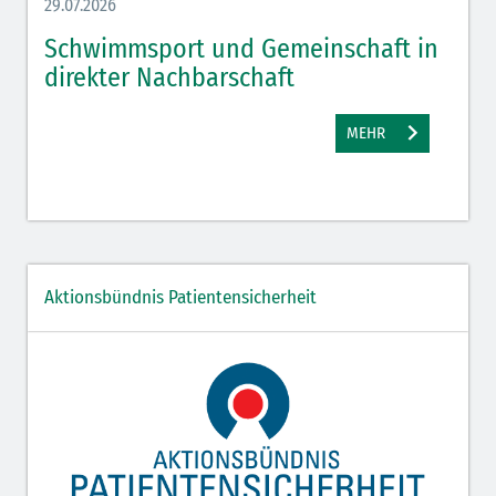
29.07.2026
27.07.
Schwimmsport und Gemeinschaft in
WM 
direkter Nachbarschaft
gut
MEHR
Aktionsbündnis Patientensicherheit