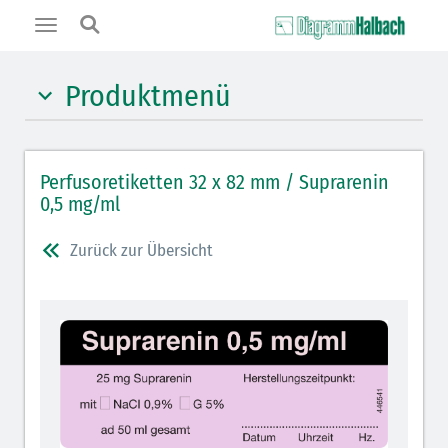
Toggle
navigation
Produktmenü
Hypnotika (gelb)
Perfusoretiketten 32 x 82 mm / Suprarenin
Benzodiazepine (orange)
0,5 mg/ml
Muskelrelaxantien (weiß-rot): DIVI 2012
Zurück zur Übersicht
Muskelrelaxans Antagonisten (rot schraffiert): DIVI
2012
Opiate/Opioide (hellblau)
Lokalanästhetika (grau)
Vasopressoren (hellviolett)
Antihypertonika/Vasodilatantien (hellviolett