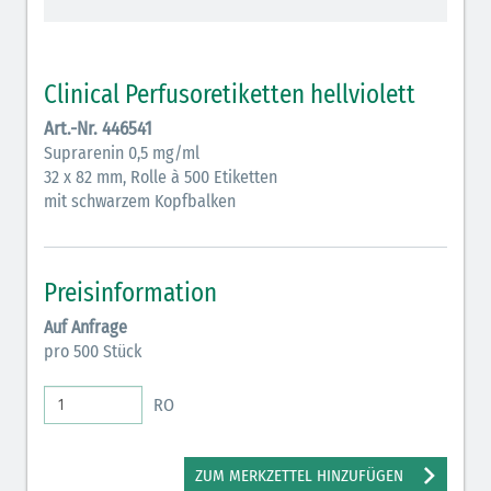
schraffiert)
Cholinergika (hellgrün schraffiert): DIVI 2012
Clinical Perfusoretiketten hellviolett
Antiemetika (salmon)
Art.-Nr. 446541
Suprarenin 0,5 mg/ml
Verschiedene Medikamente (weiß)
32 x 82 mm, Rolle à 500 Etiketten
Antikoagulantien (hellgrau/weiß mit schwarzem
mit schwarzem Kopfbalken
Rahmen)
Koagulantien (hellgrau/weiß schwarz schraffierter
Preisinformation
Rahmen)
Auf Anfrage
Bronchodilatatoren (blau-braun)
pro 500 Stück
Antikonvulsiva (grau-lila)
RO
Inodilatatoren (rot-grün)
Antiarrhythmika (rot-blau)
ZUM MERKZETTEL HINZUFÜGEN