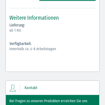
Elektrolyte (grün-pink)
Elektrolyte Kalium (grün-blau)
Weitere Informationen
Elektrolyte NaCl (grün)
Lieferung:
ab 1 RO
Hormone (braun-beige)
Hormone Insulin (braun-gelb)
Verfügbarkeit:
innerhalb ca. 4-8 Arbeitstagen
Kontakt
Bei Fragen zu unseren Produkten erreichen Sie uns