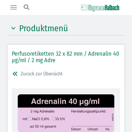
Toggle
navigation
Produktmenü
Hypnotika (gelb)
Perfusoretiketten 32 x 82 mm / Adrenalin 40
Benzodiazepine (orange)
µg/ml / 2 mg Adre
Muskelrelaxantien (weiß-rot): DIVI 2012
Zurück zur Übersicht
Muskelrelaxans Antagonisten (rot schraffiert): DIVI
2012
Opiate/Opioide (hellblau)
Lokalanästhetika (grau)
Vasopressoren (hellviolett)
Antihypertonika/Vasodilatantien (hellviolett