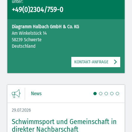
unter:
+49(0)2304/759-0
Diagramm Halbach GmbH & Co. KG
Am Winkelstück 14
58239 Schwerte
Deutschland
KONTAKT-ANFRAGE
News
29.07.2026
27.07.
Schwimmsport und Gemeinschaft in
WM 
direkter Nachbarschaft
gut