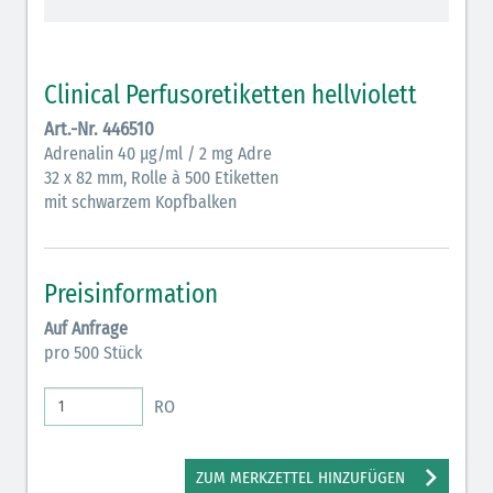
schraffiert)
Cholinergika (hellgrün schraffiert): DIVI 2012
Clinical Perfusoretiketten hellviolett
Antiemetika (salmon)
Art.-Nr. 446510
Adrenalin 40 µg/ml / 2 mg Adre
Verschiedene Medikamente (weiß)
32 x 82 mm, Rolle à 500 Etiketten
Antikoagulantien (hellgrau/weiß mit schwarzem
mit schwarzem Kopfbalken
Rahmen)
Koagulantien (hellgrau/weiß schwarz schraffierter
Preisinformation
Rahmen)
Auf Anfrage
Bronchodilatatoren (blau-braun)
pro 500 Stück
Antikonvulsiva (grau-lila)
RO
Inodilatatoren (rot-grün)
Antiarrhythmika (rot-blau)
ZUM MERKZETTEL HINZUFÜGEN