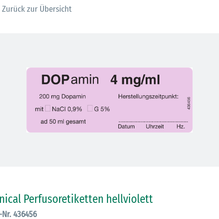
Zurück zur Übersicht
30.06.2026
Ein ganzes
inical Perfusoretiketten hellviolett
Berufsleben 
Diagramm Ha
.-Nr. 436456