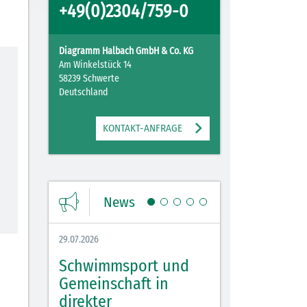
+49(0)2304/759-0
Diagramm Halbach GmbH & Co. KG
Am Winkelstück 14
58239 Schwerte
Deutschland
KONTAKT-ANFRAGE
News
29.07.2026
27.07.2026
Schwimmsport und
WM Tippspiel 
bei
Gemeinschaft in
für Spannung,
lbach
direkter
Stimmung und 