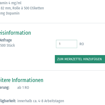
amin 4 mg/ml
 82 mm, Rolle à 500 Etiketten
M
 mg Dopamin
eisinformation
 Anfrage
RO
 500 Stück
ZUM MERKZETTEL HINZUFÜGEN
itere Informationen
erung:
ab 1 RO
fügbarkeit:
innerhalb ca. 4-8 Arbeitstagen