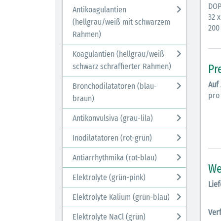
DOP
Antikoagulantien
32 x
(hellgrau/weiß mit schwarzem
200
Rahmen)
Koagulantien (hellgrau/weiß
schwarz schraffierter Rahmen)
Pr
Auf
Bronchodilatatoren (blau-
pro
braun)
Antikonvulsiva (grau-lila)
Inodilatatoren (rot-grün)
Antiarrhythmika (rot-blau)
We
Elektrolyte (grün-pink)
Lief
Elektrolyte Kalium (grün-blau)
Ver
Elektrolyte NaCl (grün)