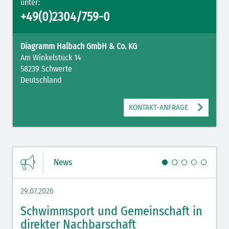
unter:
+49(0)2304/759-0
Diagramm Halbach GmbH & Co. KG
Am Winkelstück 14
58239 Schwerte
Deutschland
KONTAKT-ANFRAGE
News
29.07.2026
27.07.
Schwimmsport und Gemeinschaft in
WM 
direkter Nachbarschaft
gut