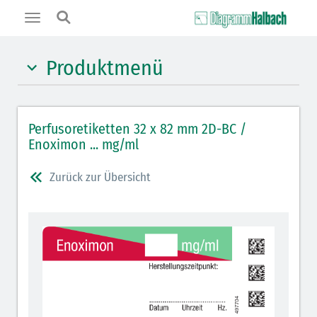
Toggle
navigation
Produktmenü
Hypnotika (gelb)
Perfusoretiketten 32 x 82 mm 2D-BC /
Benzodiazepine (orange)
Enoximon ... mg/ml
Muskelrelaxantien (weiß-rot)
Zurück zur Übersicht
Opiate/Opioide (hellblau)
Lokalanästhetika (grau)
Vasopressoren (hellviolett)
Antihypertonika/Vasodilatantien (hellviolett
schraffiert)
Cholinergika (hellgrün schraffiert)