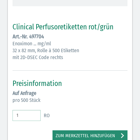
Antiemetika (salmon)
Verschiedene Medikamente (weiß)
Clinical Perfusoretiketten rot/grün
Art.-Nr. 497704
Antikoagulantien (hellgrau/weiß mit schwarzem
Enoximon ... mg/ml
Rahmen)
32 x 82 mm, Rolle à 500 Etiketten
Antikoagulantien (hellgrau/weiß schwarz schraffiert)
mit 2D-DSEC Code rechts
Bronchodilatatoren (blau-braun)
Preisinformation
Antikonvulsiva (grau-lila)
Auf Anfrage
Inodilatatoren (rot-grün)
pro 500 Stück
Antiarrhythmika (rot-blau)
RO
Elektrolyte (grün-pink)
Elektrolyte Kalium (grün-blau)
ZUM MERKZETTEL HINZUFÜGEN