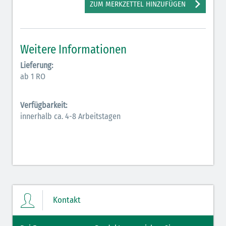
ZUM MERKZETTEL HINZUFÜGEN
Elektrolyte NaCl (grün)
Hormone (braun-beige)
Weitere Informationen
Hormone Insulin (braun-gelb)
Lieferung:
ab 1 RO
Verfügbarkeit:
innerhalb ca. 4-8 Arbeitstagen
Kontakt