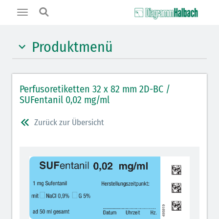
Toggle
navigation
Produktmenü
Hypnotika (gelb)
Perfusoretiketten 32 x 82 mm 2D-BC /
Benzodiazepine (orange)
SUFentanil 0,02 mg/ml
Muskelrelaxantien (weiß-rot)
Zurück zur Übersicht
Opiate/Opioide (hellblau)
Lokalanästhetika (grau)
Vasopressoren (hellviolett)
Antihypertonika/Vasodilatantien (hellviolett
schraffiert)
Cholinergika (hellgrün schraffiert)