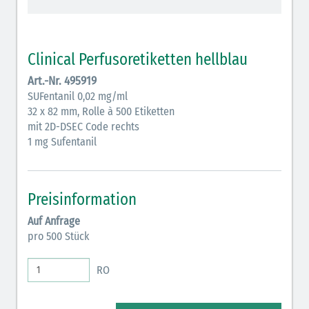
Antiemetika (salmon)
Verschiedene Medikamente (weiß)
Clinical Perfusoretiketten hellblau
Art.-Nr. 495919
Antikoagulantien (hellgrau/weiß mit schwarzem
SUFentanil 0,02 mg/ml
Rahmen)
32 x 82 mm, Rolle à 500 Etiketten
Antikoagulantien (hellgrau/weiß schwarz schraffiert)
mit 2D-DSEC Code rechts
1 mg Sufentanil
Bronchodilatatoren (blau-braun)
Antikonvulsiva (grau-lila)
Preisinformation
Inodilatatoren (rot-grün)
Auf Anfrage
pro 500 Stück
Antiarrhythmika (rot-blau)
Elektrolyte (grün-pink)
RO
Elektrolyte Kalium (grün-blau)