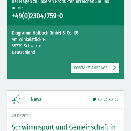
Bei Fragen zu unseren Produkten erreichen Sie uns
unter:
+49(0)2304/759-0
Diagramm Halbach GmbH & Co. KG
Am Winkelstück 14
58239 Schwerte
Deutschland
KONTAKT-ANFRAGE
News
29.07.2026
27.07.
Schwimmsport und Gemeinschaft in
WM 