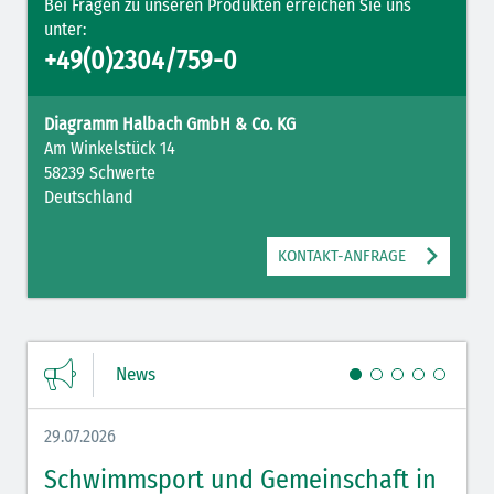
Bei Fragen zu unseren Produkten erreichen Sie uns
unter:
+49(0)2304/759-0
Diagramm Halbach GmbH & Co. KG
Am Winkelstück 14
58239 Schwerte
Deutschland
KONTAKT-ANFRAGE
News
29.07.2026
27.07.
Schwimmsport und Gemeinschaft in
WM 