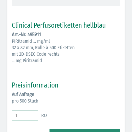
Antiemetika (salmon)
Verschiedene Medikamente (weiß)
Clinical Perfusoretiketten hellblau
Art.-Nr. 495911
Antikoagulantien (hellgrau/weiß mit schwarzem
PIRItramid ... mg/ml
Rahmen)
32 x 82 mm, Rolle à 500 Etiketten
Antikoagulantien (hellgrau/weiß schwarz schraffiert)
mit 2D-DSEC Code rechts
... mg Piritramid
Bronchodilatatoren (blau-braun)
Antikonvulsiva (grau-lila)
Preisinformation
Inodilatatoren (rot-grün)
Auf Anfrage
pro 500 Stück
Antiarrhythmika (rot-blau)
Elektrolyte (grün-pink)
RO
Elektrolyte Kalium (grün-blau)