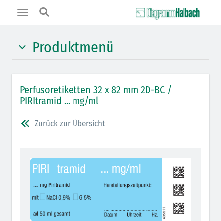
Toggle
navigation
Produktmenü
Hypnotika (gelb)
Perfusoretiketten 32 x 82 mm 2D-BC /
Benzodiazepine (orange)
PIRItramid ... mg/ml
Muskelrelaxantien (weiß-rot)
Zurück zur Übersicht
Opiate/Opioide (hellblau)
Lokalanästhetika (grau)
Vasopressoren (hellviolett)
Antihypertonika/Vasodilatantien (hellviolett
schraffiert)
Cholinergika (hellgrün schraffiert)