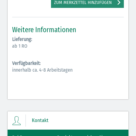
ZUM MERKZETTEL HINZUFÜGEN
Elektrolyte NaCl (grün)
Hormone (braun-beige)
Weitere Informationen
Hormone Insulin (braun-gelb)
Lieferung:
ab 1 RO
Verfügbarkeit:
innerhalb ca. 4-8 Arbeitstagen
Kontakt