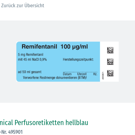
Zurück zur Übersicht
30.06.2026
Ein ganzes
inical Perfusoretiketten hellblau
Berufsleben 
Diagramm Ha
.-Nr. 495901