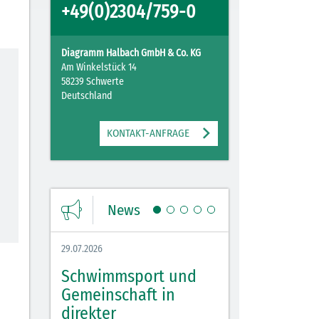
+49(0)2304/759-0
Diagramm Halbach GmbH & Co. KG
Am Winkelstück 14
58239 Schwerte
Deutschland
KONTAKT-ANFRAGE
News
29.07.2026
27.07.2026
Schwimmsport und
WM Tippspiel 
bei
Gemeinschaft in
für Spannung,
lbach
direkter
Stimmung und 