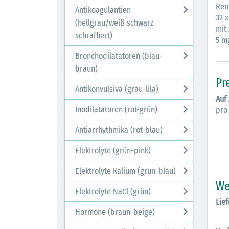
Rem
Antikoagulantien
32 x
(hellgrau/weiß schwarz
mit
schraffiert)
5 m
Bronchodilatatoren (blau-
braun)
Pr
Antikonvulsiva (grau-lila)
Auf
Inodilatatoren (rot-grün)
pro
Antiarrhythmika (rot-blau)
Elektrolyte (grün-pink)
Elektrolyte Kalium (grün-blau)
We
Elektrolyte NaCl (grün)
Lief
Hormone (braun-beige)