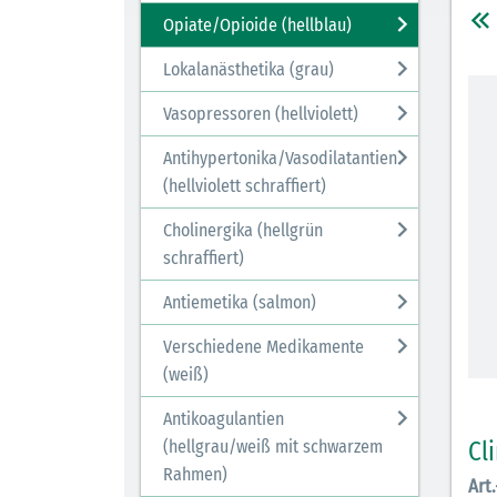
Opiate/Opioide (hellblau)
Lokalanästhetika (grau)
Vasopressoren (hellviolett)
Antihypertonika/Vasodilatantien
(hellviolett schraffiert)
Cholinergika (hellgrün
schraffiert)
Antiemetika (salmon)
Verschiedene Medikamente
(weiß)
Antikoagulantien
Cl
(hellgrau/weiß mit schwarzem
Rahmen)
Art