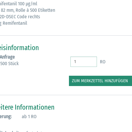
ifentanil 100 µg/ml
 82 mm, Rolle à 500 Etiketten
M
 2D-DSEC Code rechts
g Remifentanil
eisinformation
 Anfrage
RO
 500 Stück
ZUM MERKZETTEL HINZUFÜGEN
itere Informationen
erung:
ab 1 RO