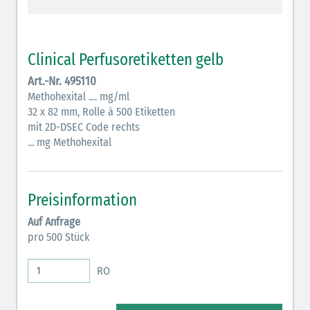
Antiemetika (salmon)
Verschiedene Medikamente (weiß)
Clinical Perfusoretiketten gelb
Art.-Nr. 495110
Antikoagulantien (hellgrau/weiß mit schwarzem
Methohexital .... mg/ml
Rahmen)
32 x 82 mm, Rolle à 500 Etiketten
Antikoagulantien (hellgrau/weiß schwarz schraffiert)
mit 2D-DSEC Code rechts
... mg Methohexital
Bronchodilatatoren (blau-braun)
Antikonvulsiva (grau-lila)
Preisinformation
Inodilatatoren (rot-grün)
Auf Anfrage
pro 500 Stück
Antiarrhythmika (rot-blau)
Elektrolyte (grün-pink)
RO
Elektrolyte Kalium (grün-blau)