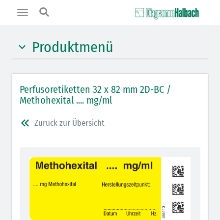
Toggle
navigation
Produktmenü
Hypnotika (gelb)
Perfusoretiketten 32 x 82 mm 2D-BC /
Benzodiazepine (orange)
Methohexital .... mg/ml
Muskelrelaxantien (weiß-rot)
Zurück zur Übersicht
Opiate/Opioide (hellblau)
Lokalanästhetika (grau)
Vasopressoren (hellviolett)
Antihypertonika/Vasodilatantien (hellviolett
schraffiert)
Cholinergika (hellgrün schraffiert)