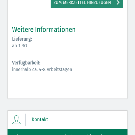
ZUM MERKZETTEL HINZUFÜGEN
Elektrolyte NaCl (grün)
Hormone (braun-beige)
Weitere Informationen
Hormone Insulin (braun-gelb)
Lieferung:
ab 1 RO
Verfügbarkeit:
innerhalb ca. 4-8 Arbeitstagen
Kontakt