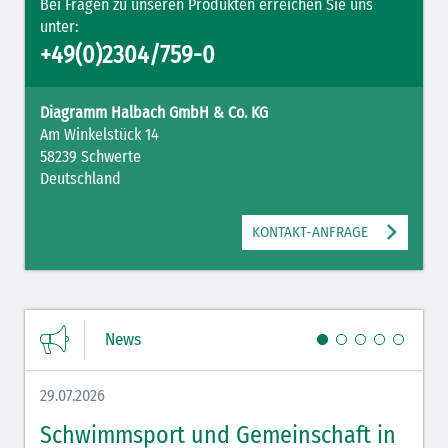
Bei Fragen zu unseren Produkten erreichen Sie uns
unter:
+49(0)2304/759-0
Diagramm Halbach GmbH & Co. KG
Am Winkelstück 14
58239 Schwerte
Deutschland
KONTAKT-ANFRAGE
News
29.07.2026
27.07.
Schwimmsport und Gemeinschaft in
WM 