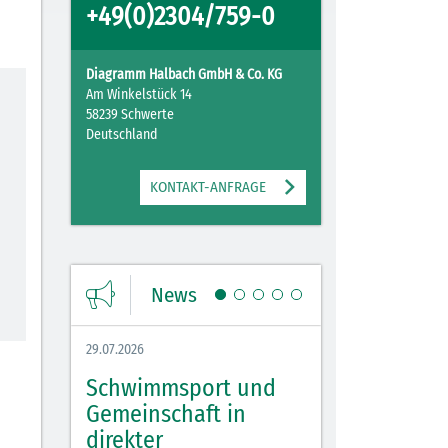
+49(0)2304/759-0
Diagramm Halbach GmbH & Co. KG
Am Winkelstück 14
58239 Schwerte
Deutschland
KONTAKT-ANFRAGE
News
29.07.2026
27.07.2026
Schwimmsport und
WM Tippspiel 
bei
Gemeinschaft in
für Spannung,
lbach
direkter
Stimmung und 