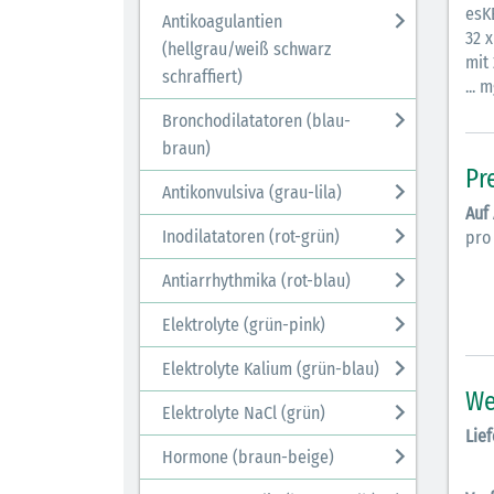
esK
Antikoagulantien
32 x
(hellgrau/weiß schwarz
mit
schraffiert)
... 
Bronchodilatatoren (blau-
braun)
Pr
Antikonvulsiva (grau-lila)
Auf
Inodilatatoren (rot-grün)
pro
Antiarrhythmika (rot-blau)
Elektrolyte (grün-pink)
Elektrolyte Kalium (grün-blau)
We
Elektrolyte NaCl (grün)
Lief
Hormone (braun-beige)