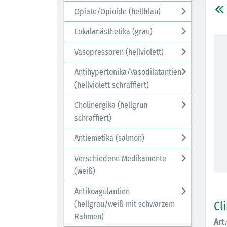
Opiate/Opioide (hellblau)
Lokalanästhetika (grau)
Vasopressoren (hellviolett)
Antihypertonika/Vasodilatantien
(hellviolett schraffiert)
Cholinergika (hellgrün
schraffiert)
Antiemetika (salmon)
Verschiedene Medikamente
(weiß)
Antikoagulantien
Cl
(hellgrau/weiß mit schwarzem
Rahmen)
Art