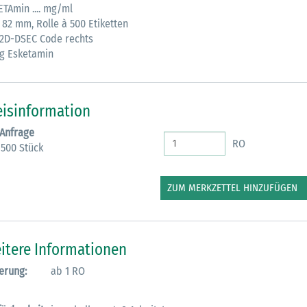
ETAmin .... mg/ml
 82 mm, Rolle à 500 Etiketten
M
 2D-DSEC Code rechts
mg Esketamin
eisinformation
 Anfrage
RO
 500 Stück
ZUM MERKZETTEL HINZUFÜGEN
itere Informationen
erung:
ab 1 RO