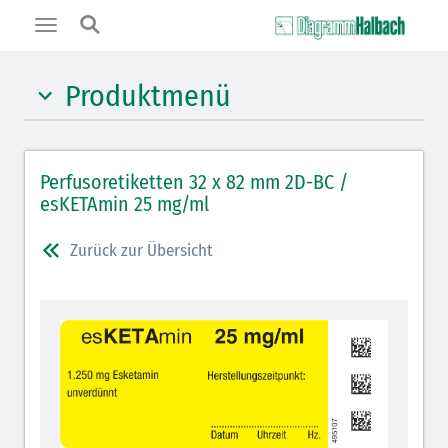
Toggle
navigation
Produktmenü
Hypnotika (gelb)
Perfusoretiketten 32 x 82 mm 2D-BC /
Benzodiazepine (orange)
esKETAmin 25 mg/ml
Muskelrelaxantien (weiß-rot)
Zurück zur Übersicht
Opiate/Opioide (hellblau)
Lokalanästhetika (grau)
Vasopressoren (hellviolett)
Antihypertonika/Vasodilatantien (hellviolett
schraffiert)
Cholinergika (hellgrün schraffiert)