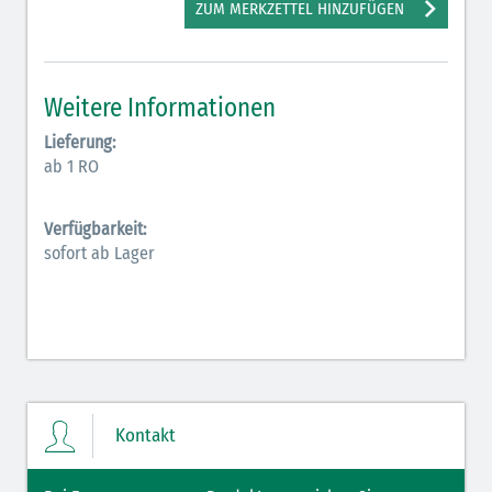
ZUM MERKZETTEL HINZUFÜGEN
Elektrolyte NaCl (grün)
Hormone (braun-beige)
Weitere Informationen
Hormone Insulin (braun-gelb)
Lieferung:
ab 1 RO
Verfügbarkeit:
sofort ab Lager
Kontakt