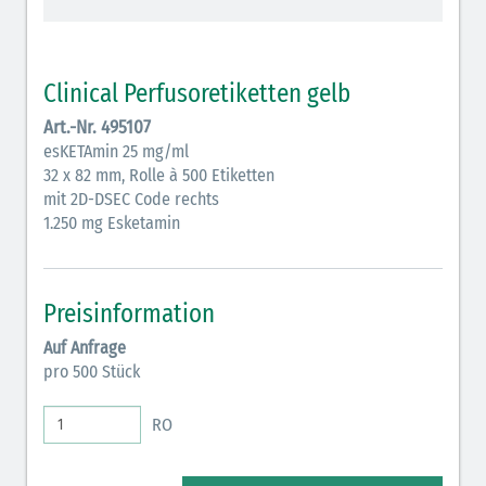
Antiemetika (salmon)
Verschiedene Medikamente (weiß)
Clinical Perfusoretiketten gelb
Art.-Nr. 495107
Antikoagulantien (hellgrau/weiß mit schwarzem
esKETAmin 25 mg/ml
Rahmen)
32 x 82 mm, Rolle à 500 Etiketten
Antikoagulantien (hellgrau/weiß schwarz schraffiert)
mit 2D-DSEC Code rechts
1.250 mg Esketamin
Bronchodilatatoren (blau-braun)
Antikonvulsiva (grau-lila)
Preisinformation
Inodilatatoren (rot-grün)
Auf Anfrage
pro 500 Stück
Antiarrhythmika (rot-blau)
Elektrolyte (grün-pink)
RO
Elektrolyte Kalium (grün-blau)