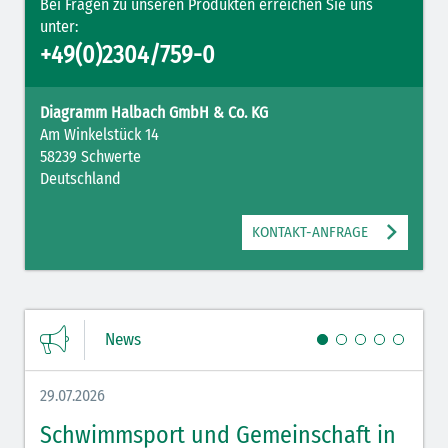
Bei Fragen zu unseren Produkten erreichen Sie uns
unter:
+49(0)2304/759-0
Diagramm Halbach GmbH & Co. KG
Am Winkelstück 14
58239 Schwerte
Deutschland
KONTAKT-ANFRAGE
News
29.07.2026
27.07.
Schwimmsport und Gemeinschaft in
WM 