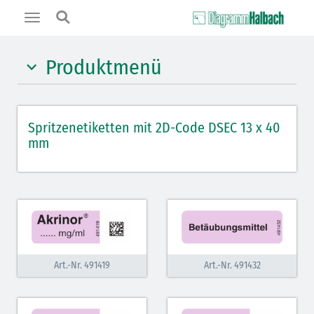
Toggle
navigation
Produktmenü
Hypnotika (gelb)
Spritzenetiketten mit 2D-Code DSEC 13 x 40
Benzodiazepine (orange)
mm
Muskelrelaxantien (weiß-rot)
Muskelrelaxans-Antagonisten (rot schraffiert)
Opiate/Opioide (hellblau)
Opioid-Antagonisten (hellblau schraffiert)
Art.-Nr. 491419
Art.-Nr. 491432
Lokalanästhetika (grau)
Vasopressoren (hellviolett)