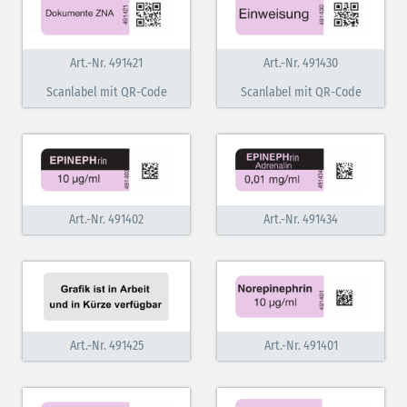
Antihypertonika/Vasodilatantien (hellviolett
schraffiert)
Art.-Nr. 491421
Art.-Nr. 491430
Anticholinergika (hellgrün)
Scanlabel mit QR-Code
Scanlabel mit QR-Code
Antiemetika (salmon)
Verschiedene Medikamente (weiß)
Antiarrhythmika (rot-blau)
Elektrolyte NaCl (grün)
Art.-Nr. 491402
Art.-Nr. 491434
Hormone (braun-beige)
Art.-Nr. 491425
Art.-Nr. 491401