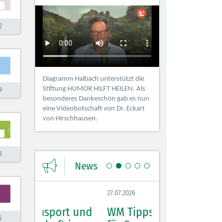
2
Diagramm Halbach unterstützt die
Stiftung HUMOR HILFT HEILEN. Als
9
besonderes Dankeschön gab es nun
eine Videobotschaft von Dr. Eckart
von Hirschhausen.
8
News
27.07.2026
13.07.2026
t und
WM Tippspiel sorgt
Ausbildung
5