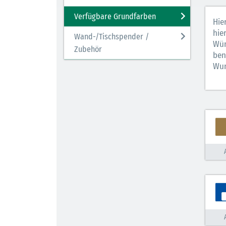
Verfügbare Grundfarben
Hie
hie
Wand-/Tischspender /
Wün
Zubehör
ben
Wun