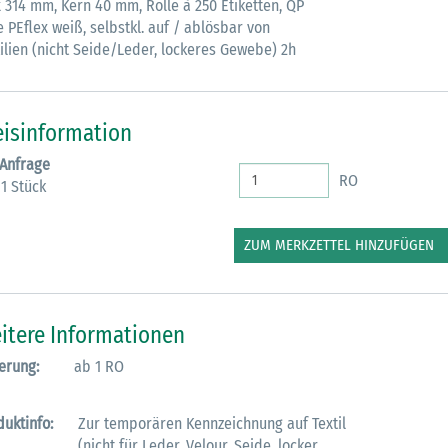
x 314 mm, Kern 40 mm, Rolle à 250 Etiketten, QP
e PEflex weiß, selbstkl. auf / ablösbar von
tilien (nicht Seide/Leder, lockeres Gewebe) 2h
eisinformation
 Anfrage
RO
 1 Stück
ZUM MERKZETTEL HINZUFÜGEN
itere Informationen
erung:
ab 1 RO
duktinfo:
Zur temporären Kennzeichnung auf Textil
(nicht für Leder, Velour, Seide, locker