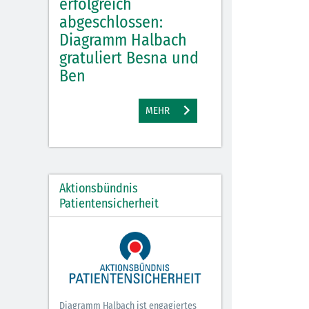
, gute
erfolgreich
Diagramm Hal
 tolle
abgeschlossen:
Diagramm Halbach
M
gratuliert Besna und
Ben
EHR
MEHR
Aktionsbündnis
Patientensicherheit
Diagramm Halbach ist engagiertes