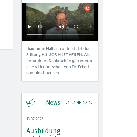
Diagramm Halbach unterstützt die
Stiftung HUMOR HILFT HEILEN. Als
besonderes Dankeschön gab es nun
eine Videobotschaft von Dr. Eckart
von Hirschhausen.
News
13.07.2026
08.07.2026
 sorgt
Ausbildung
Azubi Fit Tag 