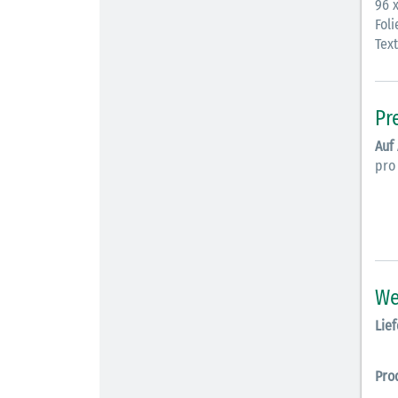
96 
Foli
Tex
Pr
Auf
pro
We
Lief
Pro