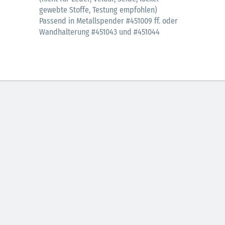
gewebte Stoffe, Testung empfohlen)
Passend in Metallspender #451009 ff. oder
Wandhalterung #451043 und #451044
29.07.2026
27.07.2026
Schwimmsport und
WM Tippspiel