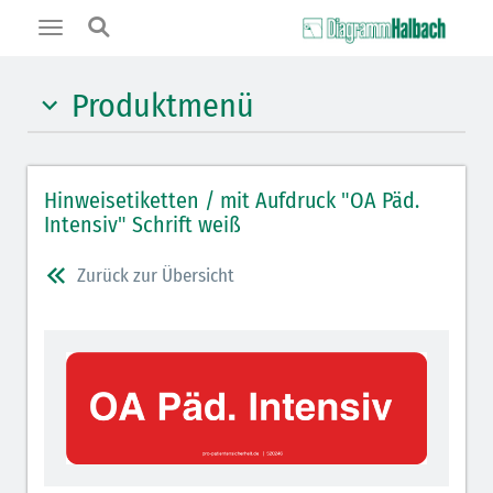
Toggle
navigation
Produktmenü
Schockraumetiketten 96 x 314 mm
Hinweisetiketten / mit Aufdruck "OA Päd.
Schockraumetiketten 55 x 210 mm
Intensiv" Schrift weiß
Verfügbare Grundfarben
Zurück zur Übersicht
Wand-/Tischspender / Zubehör