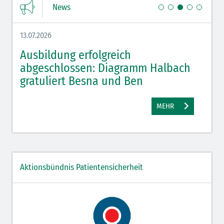
News
13.07.2026
08.07.
,
Ausbildung erfolgreich
Azu
e
abgeschlossen: Diagramm Halbach
Hal
gratuliert Besna und Ben
MEHR
Aktionsbündnis Patientensicherheit