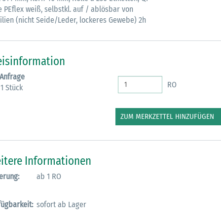
e PEflex weiß, selbstkl. auf / ablösbar von
tilien (nicht Seide/Leder, lockeres Gewebe) 2h
eisinformation
 Anfrage
RO
 1 Stück
ZUM MERKZETTEL HINZUFÜGEN
itere Informationen
erung:
ab 1 RO
fügbarkeit:
sofort ab Lager