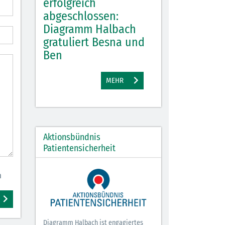
, gute
erfolgreich
Diagramm Hal
 tolle
abgeschlossen:
Diagramm Halbach
M
gratuliert Besna und
Ben
EHR
MEHR
Aktionsbündnis
Patientensicherheit
n
Diagramm Halbach ist engagiertes