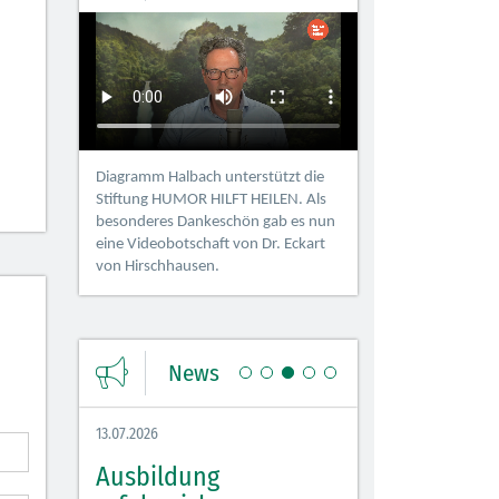
Diagramm Halbach unterstützt die
Stiftung HUMOR HILFT HEILEN. Als
besonderes Dankeschön gab es nun
eine Videobotschaft von Dr. Eckart
von Hirschhausen.
News
13.07.2026
08.07.2026
 sorgt
Ausbildung
Azubi Fit Tag 