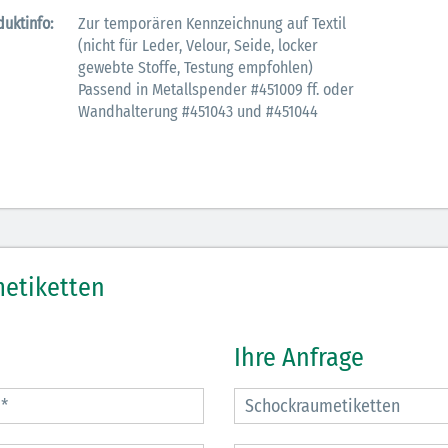
duktinfo:
Zur temporären Kennzeichnung auf Textil
(nicht für Leder, Velour, Seide, locker
gewebte Stoffe, Testung empfohlen)
Passend in Metallspender #451009 ff. oder
Wandhalterung #451043 und #451044
etiketten
Ihre Anfrage
29.07.2026
27.07.2026
Schwimmsport und
WM Tippspiel