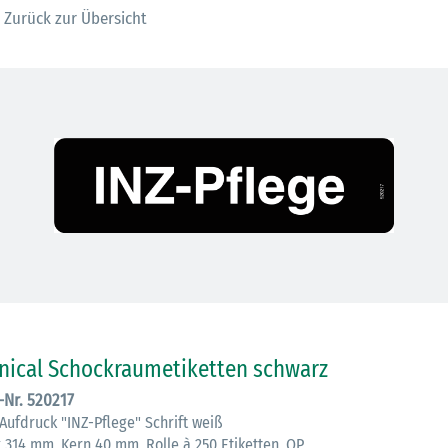
Zurück zur Übersicht
inical Schockraumetiketten schwarz
.-Nr. 520217
 Aufdruck "INZ-Pflege" Schrift weiß
x 314 mm, Kern 40 mm, Rolle à 250 Etiketten, QP