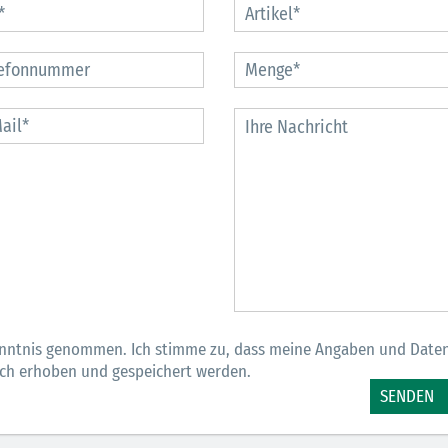
bei
Gemeinschaft in
für Spannung
albach
direkter
Stimmung und
Nachbarschaft
Gewinne
MEHR
MEHR
M
nntnis genommen. Ich stimme zu, dass meine Angaben und Date
sch erhoben und gespeichert werden.
SENDEN