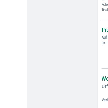
Foli
Tex
Pr
Auf
pro
We
Lief
Ver