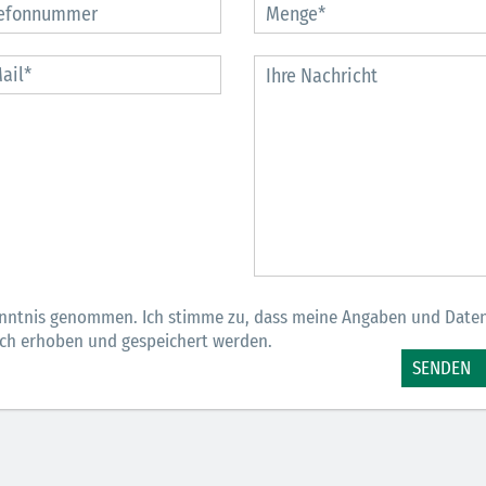
bei
Gemeinschaft in
für Spannung
albach
direkter
Stimmung und
Nachbarschaft
Gewinne
MEHR
MEHR
M
nntnis genommen. Ich stimme zu, dass meine Angaben und Date
sch erhoben und gespeichert werden.
SENDEN