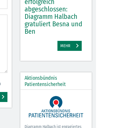
, gute
erfolgreich
Diagramm Hal
 tolle
abgeschlossen:
Diagramm Halbach
M
gratuliert Besna und
Ben
EHR
MEHR
Aktionsbündnis
n
Patientensicherheit
Diagramm Halbach ist engagiertes