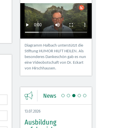
Diagramm Halbach unterstützt die
Stiftung HUMOR HILFT HEILEN. Als
besonderes Dankeschön gab es nun
eine Videobotschaft von Dr. Eckart
von Hirschhausen.
News
13.07.2026
08.07.2026
 sorgt
Ausbildung
Azubi Fit Tag 