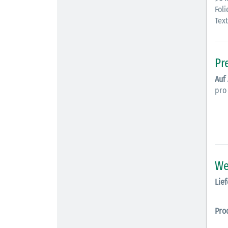
Foli
Tex
Pr
Auf
pro
We
Lief
Pro