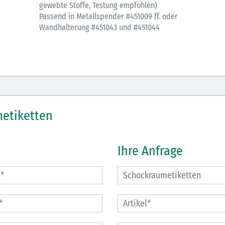
gewebte Stoffe, Testung empfohlen)
Passend in Metallspender #451009 ff. oder
Wandhalterung #451043 und #451044
etiketten
Ihre Anfrage
29.07.2026
27.07.2026
Schwimmsport und
WM Tippspiel