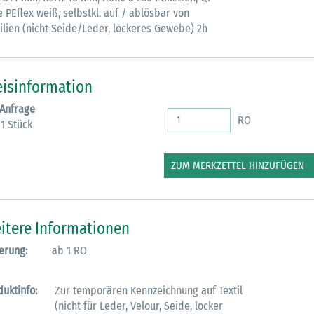
e PEflex weiß, selbstkl. auf / ablösbar von
tilien (nicht Seide/Leder, lockeres Gewebe) 2h
eisinformation
 Anfrage
RO
 1 Stück
ZUM MERKZETTEL HINZUFÜGEN
itere Informationen
erung:
ab 1 RO
duktinfo:
Zur temporären Kennzeichnung auf Textil
(nicht für Leder, Velour, Seide, locker