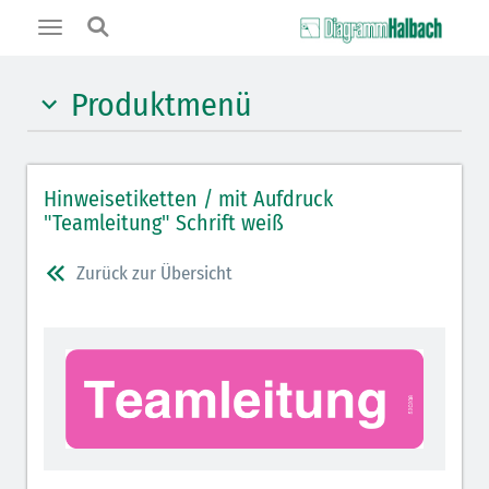
Toggle
navigation
Produktmenü
Schockraumetiketten 96 x 314 mm
Hinweisetiketten / mit Aufdruck
Schockraumetiketten 55 x 210 mm
"Teamleitung" Schrift weiß
Verfügbare Grundfarben
Zurück zur Übersicht
Wand-/Tischspender / Zubehör