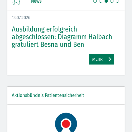
News
13.07.2026
08.07.
,
Ausbildung erfolgreich
Azu
e
abgeschlossen: Diagramm Halbach
Hal
gratuliert Besna und Ben
MEHR
Aktionsbündnis Patientensicherheit