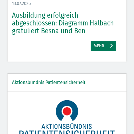
13.07.2026
08.07.
,
Ausbildung erfolgreich
Azu
e
abgeschlossen: Diagramm Halbach
Hal
gratuliert Besna und Ben
MEHR
Aktionsbündnis Patientensicherheit