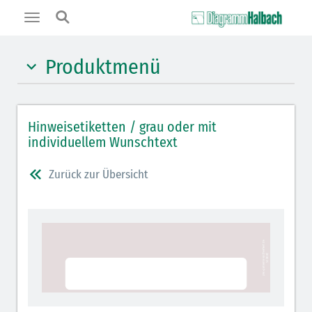
Toggle
navigation
Produktmenü
Schockraumetiketten 96 x 314 mm
Hinweisetiketten / grau oder mit
Schockraumetiketten 55 x 210 mm
individuellem Wunschtext
Verfügbare Grundfarben
Zurück zur Übersicht
Wand-/Tischspender / Zubehör