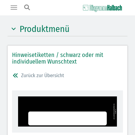
Toggle
navigation
Produktmenü
Schockraumetiketten 96 x 314 mm
Hinweisetiketten / schwarz oder mit
Schockraumetiketten 55 x 210 mm
individuellem Wunschtext
Verfügbare Grundfarben
Zurück zur Übersicht
Wand-/Tischspender / Zubehör