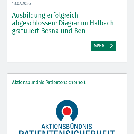
13.07.2026
08.07.
,
Ausbildung erfolgreich
Azu
e
abgeschlossen: Diagramm Halbach
Hal
gratuliert Besna und Ben
MEHR
Aktionsbündnis Patientensicherheit