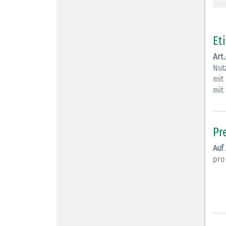
Et
Art
Nutz
mit
mit
Pr
Auf
pro