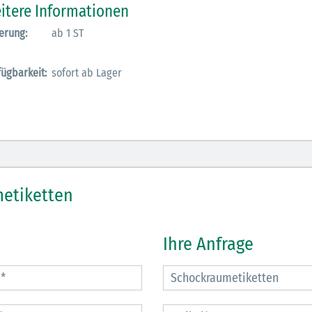
itere Informationen
erung:
ab 1 ST
fügbarkeit:
sofort ab Lager
etiketten
Ihre Anfrage
29.07.2026
27.07.2026
Schwimmsport und
WM Tippspiel