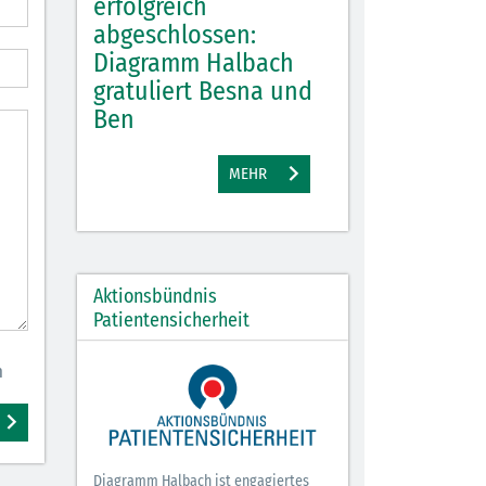
, gute
erfolgreich
Diagramm Hal
 tolle
abgeschlossen:
Diagramm Halbach
M
gratuliert Besna und
Ben
EHR
MEHR
Aktionsbündnis
Patientensicherheit
n
Diagramm Halbach ist engagiertes