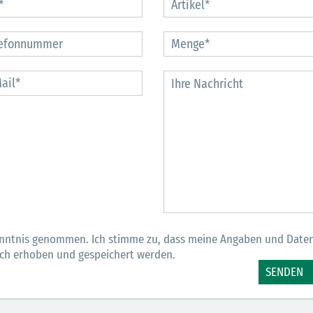
bei
Gemeinschaft in
für Spannung
albach
direkter
Stimmung und
Nachbarschaft
Gewinne
MEHR
MEHR
M
nntnis genommen. Ich stimme zu, dass meine Angaben und Date
sch erhoben und gespeichert werden.
SENDEN