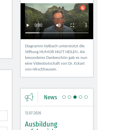
Diagramm Halbach unterstützt die
Stiftung HUMOR HILFT HEILEN. Als
besonderes Dankeschön gab es nun
eine Videobotschaft von Dr. Eckart
von Hirschhausen.
News
13.07.2026
08.07.2026
 sorgt
Ausbildung
Azubi Fit Tag 