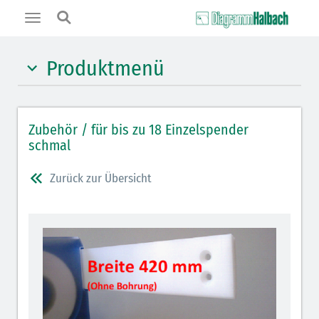
Toggle
navigation
Produktmenü
Spendeboxen mit dem "Click"
Zubehör / für bis zu 18 Einzelspender
Wandleisten mit dem "Click"
schmal
Zurück zur Übersicht