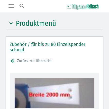
Toggle
navigation
Produktmenü
Spendeboxen mit dem "Click"
Zubehör / für bis zu 80 Einzelspender
Wandleisten mit dem "Click"
schmal
Zurück zur Übersicht