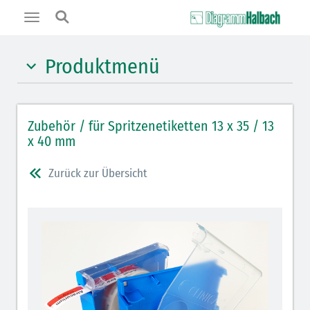
Toggle
navigation
Produktmenü
Spendeboxen mit dem "Click"
Zubehör / für Spritzenetiketten 13 x 35 / 13
Wandleisten mit dem "Click"
x 40 mm
Zurück zur Übersicht