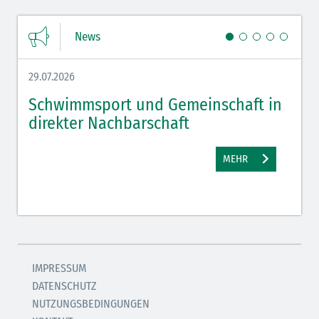
News
29.07.2026
27.07.
Schwimmsport und Gemeinschaft in
WM 
direkter Nachbarschaft
gut
MEHR
IMPRESSUM
DATENSCHUTZ
NUTZUNGSBEDINGUNGEN