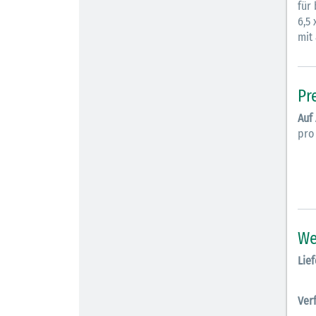
für
6,5
mit
Pr
Auf
pro
We
Lief
Ver