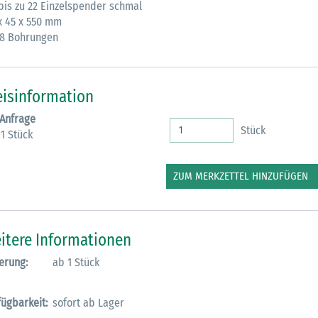
30.06.2026
 bis zu 22 Einzelspender schmal
 x 45 x 550 mm
Ein ganzes
 8 Bohrungen
Berufsleben 
Diagramm Ha
eisinformation
M
 Anfrage
Stück
 1 Stück
ZUM MERKZETTEL HINZUFÜGEN
itere Informationen
erung:
ab 1 Stück
fügbarkeit:
sofort ab Lager