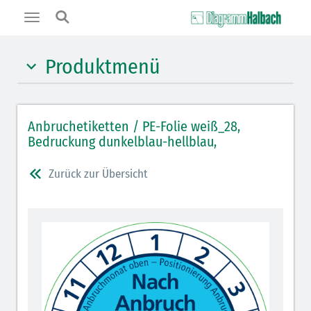
Toggle
navigation
Produktmenü
Anbruchplaketten Folie rund "Classic" 20 - 33 mm
Anbruchetiketten / PE-Folie weiß_28,
Anbruchetiketten Papier rechteckig
Bedruckung dunkelblau-hellblau,
Zurück zur Übersicht