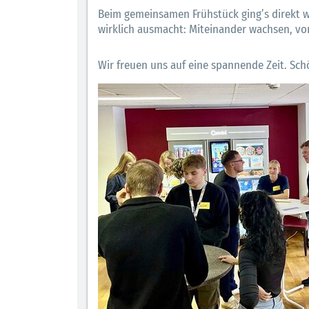
Beim gemeinsamen Frühstück ging’s direkt w
wirklich ausmacht: Miteinander wachsen, vo
Wir freuen uns auf eine spannende Zeit. Schö