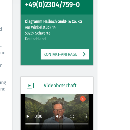
+49(0)2304/759-0
Diagramm Halbach GmbH & Co. KG
Am Winkelstück 14
d
58239 Schwerte
Deutschland
-
eue
KONTAKT-ANFRAGE
en
ung
Videobotschaft
und