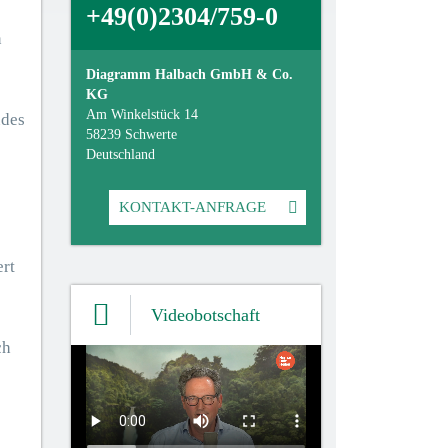
+49(0)2304/759-0
n
Diagramm Halbach GmbH & Co.
KG
Am Winkelstück 14
udes
58239 Schwerte
Deutschland
KONTAKT-ANFRAGE
ert
Videobotschaft
ch